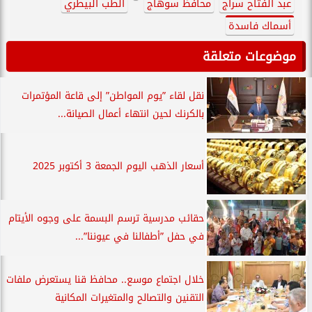
عبد الفتاح سراج
محافظ سوهاج
الطب البيطري
أسماك فاسدة
موضوعات متعلقة
نقل لقاء ”يوم المواطن” إلى قاعة المؤتمرات
بالكرنك لحين انتهاء أعمال الصيانة...
أسعار الذهب اليوم الجمعة 3 أكتوبر 2025
حقائب مدرسية ترسم البسمة على وجوه الأيتام
في حفل ”أطفالنا في عيوننا”...
خلال اجتماع موسع.. محافظ قنا يستعرض ملفات
التقنين والتصالح والمتغيرات المكانية