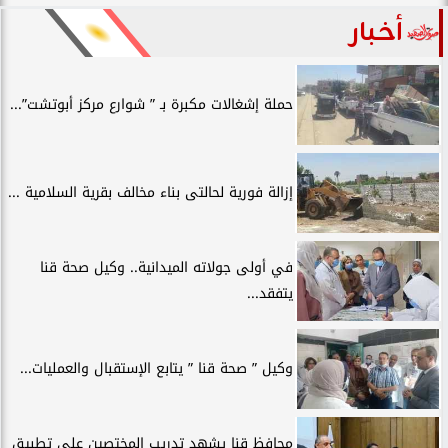
أخبار
حملة إشغالات مكبرة بـ ” شوارع مركز أبوتشت”...
إزالة فورية لحالتى بناء مخالف بقرية السلامية ...
في أولى جولاته الميدانية.. وكيل صحة قنا
يتفقد...
وكيل ” صحة قنا ” يتابع الإستقبال والعمليات...
محافظ قنا يشهد تدريب المختصين على تطبيق