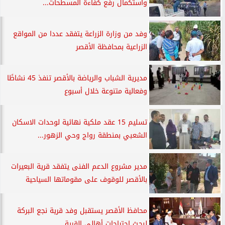
واستكمال رفع كفاءة المسطحات...
وفد من وزارة الزراعة يتفقد عددا من المواقع
الزراعية بمحافظة الأقصر
مديرية الشباب والرياضة بالأقصر تنفذ 45 نشاطًا
وفعالية متنوعة خلال أسبوع
تسليم 15 عقد ملكية نهائية لوحدات الاسكان
الشعبي بمنطقة رواج وحي الزهور...
مدير مشروع الدعم الفنى يتفقد قرية البعيرات
بالأقصر للوقوف على مقوماتها السياحية
محافظ الأقصر يستقبل وفد قرية نجع البركة
لبحث احتياجات أهالي القرية