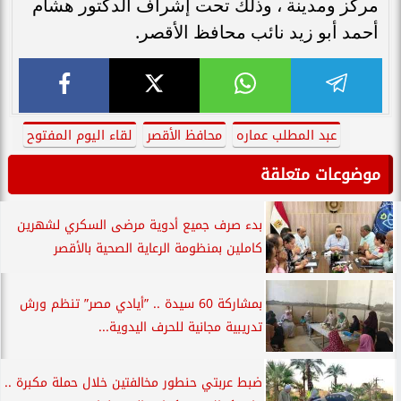
مركز ومدينة ، وذلك تحت إشراف الدكتور هشام
أحمد أبو زيد نائب محافظ الأقصر.
عبد المطلب عماره
محافظ الأقصر
لقاء اليوم المفتوح
موضوعات متعلقة
بدء صرف جميع أدوية مرضى السكري لشهرين
كاملين بمنظومة الرعاية الصحية بالأقصر
بمشاركة 60 سيدة .. ”أيادي مصر” تنظم ورش
تدريبية مجانية للحرف اليدوية...
ضبط عربتي حنطور مخالفتين خلال حملة مكبرة ..