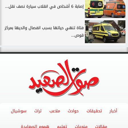
إصابة 6 أشخاص في انقلاب سيارة نصف نقل...
فتاة تنهي حياتها بسبب انفصال والديها بمركز
قوص...
أخبار
تحقيقات
حوادث
ملاعب
تراث
سوشيال
مقالات
منوعات
تعليم
هموم الصعايدة