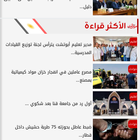
دليل...
الأكثر قراءة
تعليم
مدير تعليم أبوتشت يترأس لجنة توزيع القيادات
المدرسية...
حوادث
مصرع عاملين في انفجار خزان مواد كيميائية
بمصنع...
تعليم
أول رد من جامعة قنا بعد شكوي ...
حوادث
ضبط عاطل بحوزته 75 طربة حشيش داخل
قطار...