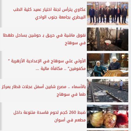
عكاوي يترأس لجنة اختيار عميد كلية الطب
البيطري بجامعة جنوب الوادي
نفوق ماشية في حريق بـ حوشين بساحل طهطا
في سوهاج
الأولي علي سوهاج في الإعدادية الأزهرية ”
مكفوفين” .. مكافأة مالية ...
بالأسماء .. مصرع شابين أسفل عجلات قطار بمركز
طما في سوهاج
ضبط 260 كجم لحوم فاسدة متنوعة داخل
مطعم في أسوان