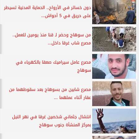
دون خسائر في الأرواح.. الحماية المدنية تسيطر
على حريق في 5 أحواش...
من سوهاج وحضر لـ قنا منذ يومين للعمل..
مصرع شاب غرقا داخل...
مصرع عامل سيراميك صعقا بالكهرباء في
سوهاج
مصرع شابين من بسوهاج بعد سقوطهما من
عقار أثناء عملهما ...
انتشال جثماني شخصين غرقا في نهر النيل
بمركز المنشأة جنوب سوهاج