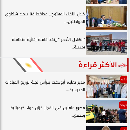
خلال اللقاء المفتوح.. محافظ قنا يبحث شكاوى
المواطنين...
”الهلال الأحمر ” ينفذ قافلة إغاثية متكاملة
بمدينة...
الأكثر قراءة
تعليم
مدير تعليم أبوتشت يترأس لجنة توزيع القيادات
المدرسية...
حوادث
مصرع عاملين في انفجار خزان مواد كيميائية
بمصنع...