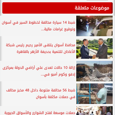
موضوعات متعلقة
ضبط 14 سيارة مخالفة لخطوط السير في أسوان
وتوقيع غرامات مالية...
محافظ أسوان يلتقى الأمير رحيم رئيس شبكة
الأغاخان للتنمية بحديفة الأزهر بالقاهرة
إزالة 10 حالات تعدى علي أراضي الدولة بمركزى
إدفو وكوم أمبو في...
ضبط 56 مخالفة متنوعة داخل 48 مخبز مخالف
في حملات مكثفة بأسوان
حملات موسعة لفتح الشوارع والأسواق الحيوية