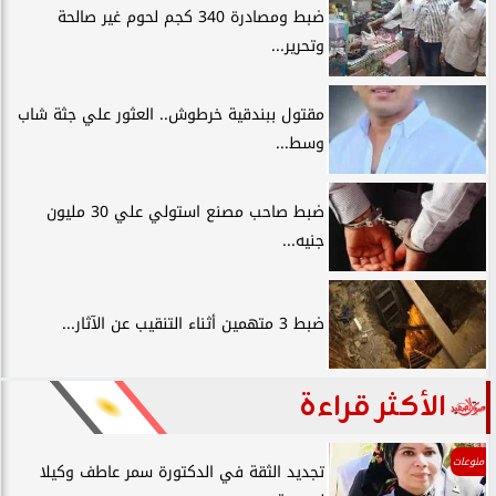
ضبط ومصادرة 340 كجم لحوم غير صالحة
وتحرير...
مقتول ببندقية خرطوش.. العثور علي جثة شاب
وسط...
ضبط صاحب مصنع استولي علي 30 مليون
جنيه...
ضبط 3 متهمين أثناء التنقيب عن الآثار...
الأكثر قراءة
منوعات
تجديد الثقة في الدكتورة سمر عاطف وكيلا