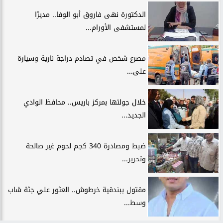
الدكتورة نهى فاروق أبو الوفا.. مديرًا
لمستشفى الأورام...
مصرع شخص في تصادم دراجة نارية وسيارة
على...
خلال جولتها بمركز باريس.. محافظ الوادي
الجديد...
ضبط ومصادرة 340 كجم لحوم غير صالحة
وتحرير...
مقتول ببندقية خرطوش.. العثور علي جثة شاب
وسط...