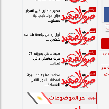
حوادث
مصرع عاملين في انفجار
خزان مواد كيميائية
بمصنع...
ة
تعليم
أول رد من جامعة قنا بعد
شكوي ...
حوادث
ضبط عاطل بحوزته 75
طربة حشيش داخل
قطار...
ة في
ادي
تعليم
محافظ قنا يعتمد نتيجة
امتحانات الدور الثاني
للشهادة...
آخر الموضوعات