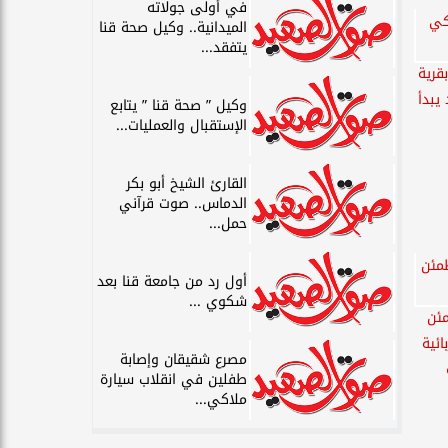
في أولى جولاته
الميدانية.. وكيل صحة قنا
يتفقد...
قرية
يبدأ
وكيل ” صحة قنا ” يتابع
الإستقبال والعمليات...
القارئ الشيخ أبو بكر
الدماس.. صوت قرآني
حمل...
أول رد من جامعة قنا بعد
شكوي ...
مئن
ائية
مصرع شقيقان وإصابة
طفلين في انقلاب سيارة
ملاكي...