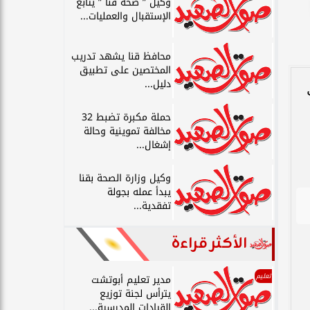
وكيل ” صحة قنا ” يتابع
الإستقبال والعمليات...
محافظ قنا يشهد تدريب
المختصين على تطبيق
دليل...
حملة مكبرة تضبط 32
مخالفة تموينية وحالة
إشغال...
وكيل وزارة الصحة بقنا
يبدأ عمله بجولة
تفقدية...
الأكثر قراءة
تعليم
مدير تعليم أبوتشت
يترأس لجنة توزيع
القيادات المدرسية...