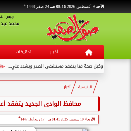
هـ
الأحد
9 أغسطس 2026
08:16 صـ
24 صفر 1448
رئيس التح
محمد عبد ا
أخبار
تحقيقات
لميدانية.. وكيل صحة قنا يتفقد مستشفى الصدر ويشدد علي...
مصر
الرئيسية
أخبار
محافظ الوادى الجديد يتفقد أعما
هـ
الأربعاء
10 سبتمبر 2025
01:41 مـ
17 ربيع أول 1447