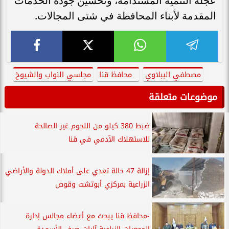
عجلة التنمية المستدامة، وتحسين جودة الخدمات
المقدمة لأبناء المحافظة في شتى المجالات.
مصطفي الببلاوي
محافظ قنا
مجلسي النواب والشيوخ
موضوعات متعلقة
ضبط 380 كيلو من اللحوم غير الصالحة
للاستهلاك الآدمي في قنا
إزالة 47 حالة تعدي على أملاك الدولة والأراضي
الزراعية بمركزي أبوتشت وقوص
-محافظ قنا يبحث مع أعضاء مجالس إدارة