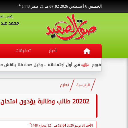
هـ
الخميس
6 أغسطس 2026
07:02 مـ
21 صفر 1448
رئيس التح
محمد عبد ا
أخبار
تحقيقات
في أول اجتماعاته .. وكيل صحة قنا يناقش مع عدد من القيادات...
الرئيسية
تعليم
20202 طالب وطالبة يؤدون امتحا
هـ
الأحد
28 يونيو 2026
12:04 مـ
12 محرّم 1448