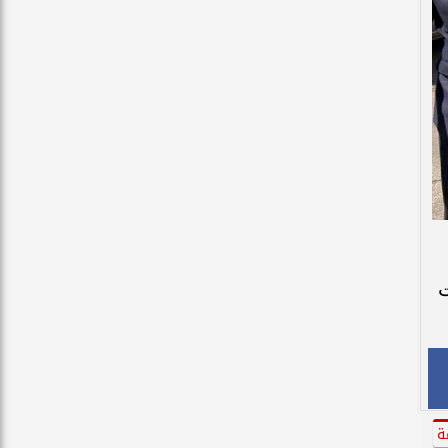
رات
ة