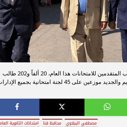
الجدير بالذكر، أنه يبلغ إجمالي عدد الطلاب المتقدمين للامتحانات هذا العام، 20 ألفاً و202 طالب
وطالبة، يؤدون امتحاناتهم بالنظامين القديم والجديد موزعين على 45 لجنة امتحانية بجميع الإدا
مصطفي الببلاوي
محافظ قنا
امتحانات الثانوية العام