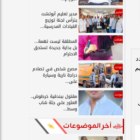
تعليم
مدير تعليم أبوتشت
يترأس لجنة توزيع
القيادات المدرسية...
مقالات
المطلقة ليست تهمة...
بل بداية جديدة تستحق
الاحترام
د
م
حوادث
مصرع شخص في تصادم
دراجة نارية وسيارة
على...
حوادث
مقتول ببندقية خرطوش..
العثور علي جثة شاب
وسط...
آخر الموضوعات