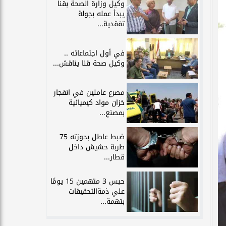
وكيل وزارة الصحة بقنا
يبدأ عمله بجولة
تفقدية...
في أول اجتماعاته ..
وكيل صحة قنا يناقش...
مصرع عاملين في انفجار
خزان مواد كيميائية
بمصنع...
ضبط عاطل بحوزته 75
طربة حشيش داخل
قطار...
حبس 3 متهمين 15 يومًا
علي ذمةالتحقيقات
بتهمة...