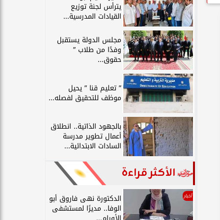
يترأس لجنة توزيع
القيادات المدرسية...
مجلس الدولة يستقبل
وفدًا من طلاب ”
حقوق...
” تعليم قنا ” يحيل
موظف للتحقيق لفصله...
بالجهود الذاتية.. انطلاق
أعمال تطوير مدرسة
السادات الابتدائية...
الأكثر قراءة
أخبار
الدكتورة نهى فاروق أبو
الوفا.. مديرًا لمستشفى
الأورام...