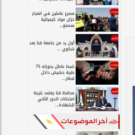
حوادث
مصرع عاملين في انفجار
خزان مواد كيميائية
بمصنع...
تعليم
أول رد من جامعة قنا بعد
شكوي ...
حوادث
ضبط عاطل بحوزته 75
طربة حشيش داخل
قطار...
تعليم
محافظ قنا يعتمد نتيجة
امتحانات الدور الثاني
للشهادة...
آخر الموضوعات