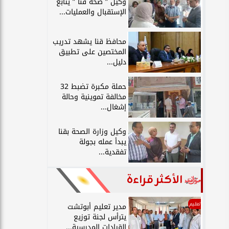
وكيل ” صحة قنا ” يتابع
الإستقبال والعمليات...
محافظ قنا يشهد تدريب
المختصين على تطبيق
دليل...
حملة مكبرة تضبط 32
مخالفة تموينية وحالة
إشغال...
وكيل وزارة الصحة بقنا
يبدأ عمله بجولة
تفقدية...
الأكثر قراءة
تعليم
مدير تعليم أبوتشت
يترأس لجنة توزيع
القيادات المدرسية...