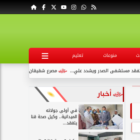
ت
منوعات
تعليم
لصدر ويشدد علي...
مصرع شقيقان وإصابة طفلين في انقلاب سيار
أخبار
في أولى جولاته
الميدانية.. وكيل صحة قنا
يتفقد...