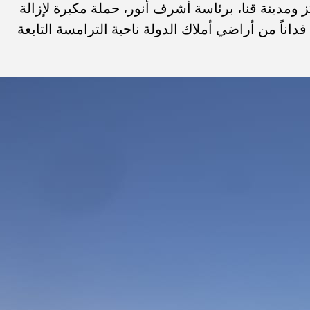
ومدينة قنا، برئاسة أشرف أنور، حملة مكبرة لإزالة
التعديات، أسفرت عن إزالة واسترداد 19 فداناً من أراضي أملاك الدولة ناحية الترامسة التابعة