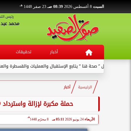
هـ
السبت
8 أغسطس 2026
08:39 صـ
23 صفر 1448
رئيس التح
محمد عبد ا
أخبار
تحقيقات
” صحة قنا ” يتابع الإستقبال والعمليات والقسطرة والعنايات بالمستشفى
الرئيسية
أخبار
حملة مكبرة لإزالة واسترداد 19 فدان أملاك دولة بقرية الترامسة في قنا
هـ
الأربعاء
24 يونيو 2026
05:11 مـ
8 محرّم 1448