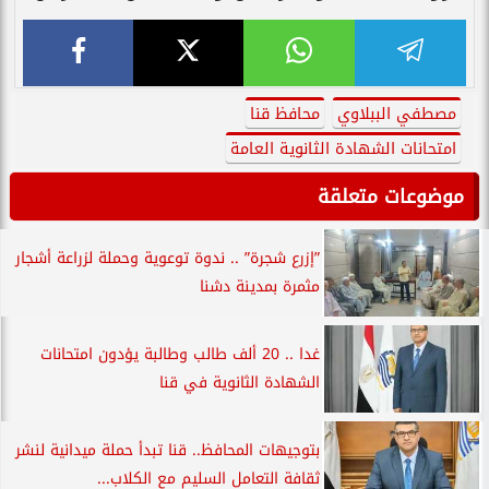
مصطفي الببلاوي
محافظ قنا
امتحانات الشهادة الثانوية العامة
موضوعات متعلقة
”إزرع شجرة” .. ندوة توعوية وحملة لزراعة أشجار
مثمرة بمدينة دشنا
غدا .. 20 ألف طالب وطالبة يؤدون امتحانات
الشهادة الثانوية في قنا
بتوجيهات المحافظ.. قنا تبدأ حملة ميدانية لنشر
ثقافة التعامل السليم مع الكلاب...