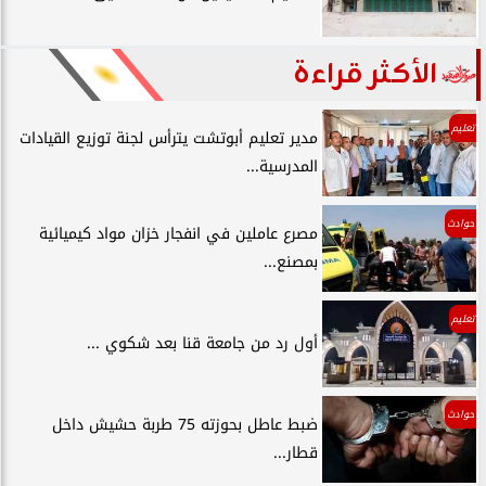
الأكثر قراءة
تعليم
مدير تعليم أبوتشت يترأس لجنة توزيع القيادات
المدرسية...
حوادث
مصرع عاملين في انفجار خزان مواد كيميائية
بمصنع...
تعليم
أول رد من جامعة قنا بعد شكوي ...
حوادث
ضبط عاطل بحوزته 75 طربة حشيش داخل
قطار...