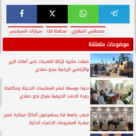
مصطفى الببلاوي
محافظ قنا
سيارات السرفيس
موضوعات متعلقة
حملات مكبرة لإزالة التعديات على أملاك الري
والأراضي الزراعية بنجع حمادي
ندوة موسعة لنشر الممارسات الحديثة ومكافحة
دودة الحشد الخريفية بمركز نجع حمادي
شباب جامعة قنا يستعرضون أفكارًا مبتكرة ضمن
مبادرة المشروعات الخضراء الذكية