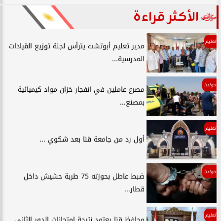
الأكثر قراءة
تعليم
مدير تعليم أبوتشت يترأس لجنة توزيع القيادات
المدرسية...
حوادث
مصرع عاملين في انفجار خزان مواد كيميائية
بمصنع...
تعليم
أول رد من جامعة قنا بعد شكوي ...
حوادث
ضبط عاطل بحوزته 75 طربة حشيش داخل
قطار...
تعليم
محافظ قنا يعتمد نتيجة امتحانات الدور الثاني