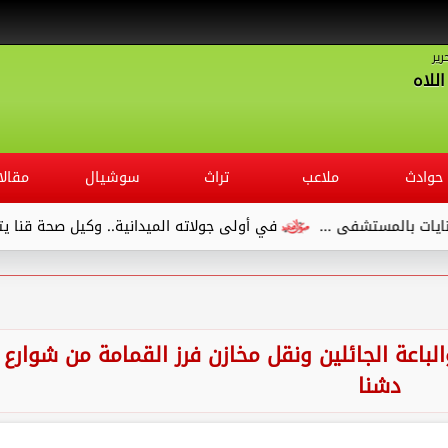
رير
للاه
حوادث
ملاعب
تراث
سوشيال
مقالا
في أولى جولاته الميدانية.. وكيل صحة قنا يتفقد مستشفى الصدر و
الباعة الجائلين ونقل مخازن فرز القمامة من شوارع
دشنا