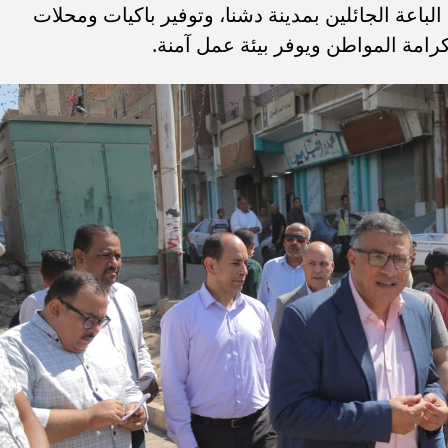
عة الجائلين بمدينة دشنا، وتوفير باكيات ومحلات
امة المواطن ويوفر بيئة عمل آمنة.