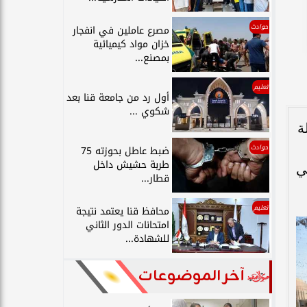
حوادث
مصرع عاملين في انفجار
خزان مواد كيميائية
بمصنع...
تعليم
أول رد من جامعة قنا بعد
شكوي ...
ة
حوادث
ضبط عاطل بحوزته 75
طربة حشيش داخل
ي
قطار...
تعليم
محافظ قنا يعتمد نتيجة
امتحانات الدور الثاني
للشهادة...
آخر الموضوعات