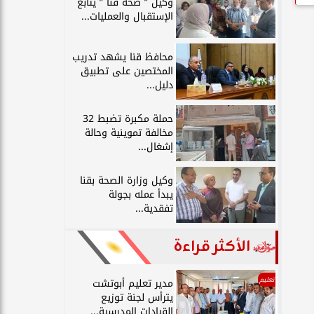
وكيل ” صحة قنا ” يتابع
الإستقبال والعمليات...
محافظ قنا يشهد تدريب
المختصين على تطبيق
دليل...
حملة مكبرة تضبط 32
مخالفة تموينية وحالة
إشغال...
وكيل وزارة الصحة بقنا
يبدأ عمله بجولة
تفقدية...
الأكثر قراءة
تعليم
مدير تعليم أبوتشت
يترأس لجنة توزيع
القيادات المدرسية...