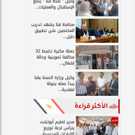
وكيل ” صحة قنا ” يتابع
الإستقبال والعمليات...
محافظ قنا يشهد تدريب
المختصين على تطبيق
دليل...
حملة مكبرة تضبط 32
مخالفة تموينية وحالة
إشغال...
وكيل وزارة الصحة بقنا
يبدأ عمله بجولة
تفقدية...
الأكثر قراءة
تعليم
مدير تعليم أبوتشت
يترأس لجنة توزيع
القيادات المدرسية...