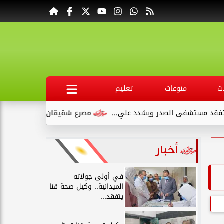
ت
منوعات
تعليم
يشدد علي...
مصرع شقيقان وإصابة طفلين في انقلاب سيارة ملاكي
أخبار
في أولى جولاته
الميدانية.. وكيل صحة قنا
يتفقد...