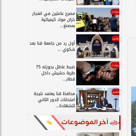
حوادث
مصرع عاملين في انفجار
خزان مواد كيميائية
بمصنع...
تعليم
أول رد من جامعة قنا بعد
شكوي ...
حوادث
ضبط عاطل بحوزته 75
طربة حشيش داخل
قطار...
تعليم
محافظ قنا يعتمد نتيجة
امتحانات الدور الثاني
للشهادة...
آخر الموضوعات