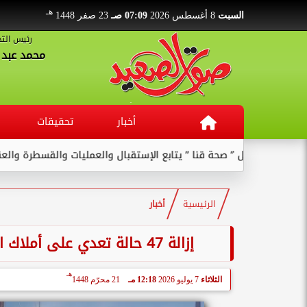
هـ
السبت
8 أغسطس 2026
07:09 صـ
23 صفر 1448
رئيس التح
محمد عبد ا
أخبار
تحقيقات
قنا ” يتابع الإستقبال والعمليات والقسطرة والعنايات بالمستشفى ...
الرئيسية
أخبار
إزالة 47 حالة تعدي على أملاك الدولة والأراضي الزراعية بمركزي أبوتشت وقوص
هـ
الثلاثاء
7 يوليو 2026
12:18 مـ
21 محرّم 1448