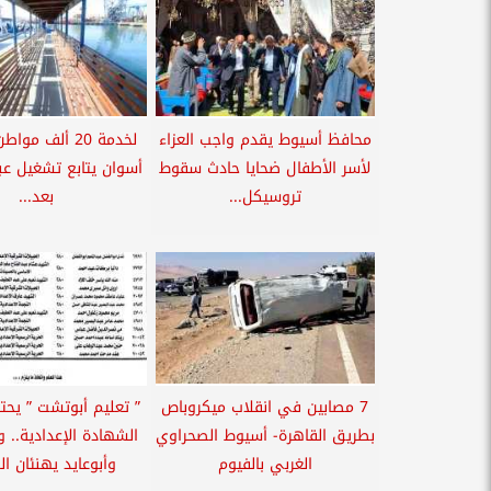
محافظ أسيوط يقدم واجب العزاء
لخدمة 20 ألف م
لأسر الأطفال ضحايا حادث سقوط
أسوان يتابع تشغيل عبا
تروسيكل...
بعد...
7 مصابين في انقلاب ميكروباص
” تعليم أبوتشت ” يحت
بطريق القاهرة- أسيوط الصحراوي
الشهادة الإعدادية.. و
الغربي بالفيوم
وأبوعايد يهنئان ال