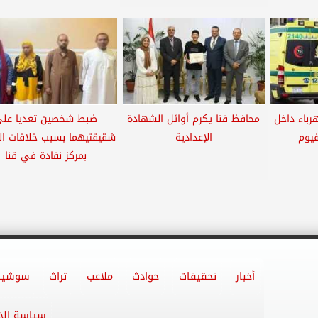
رباء داخل
محافظ قنا يكرم أوائل الشهادة
ضبط شخصين تعديا عل
فيوم
الإعدادية
شقيقتيهما بسبب خلافات ال
بمركز نقادة في قنا
أخبار
تحقيقات
حوادث
ملاعب
تراث
سوشيا
سياسة ال