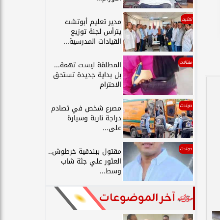
تعليم
مدير تعليم أبوتشت
يترأس لجنة توزيع
القيادات المدرسية...
مقالات
المطلقة ليست تهمة...
بل بداية جديدة تستحق
الاحترام
حوادث
مصرع شخص في تصادم
دراجة نارية وسيارة
على...
حوادث
مقتول ببندقية خرطوش..
العثور علي جثة شاب
وسط...
آخر الموضوعات