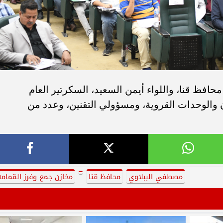
حافظ قنا، واللواء أيمن السعيد، السكرتير العام
 والوحدات القروية، ومسؤولي التقنين، وعدد من
مصطفي الببلاوي
محافظ قنا
مخازن جمع وفرز القمام