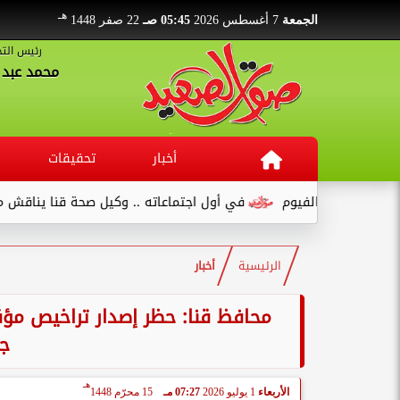
هـ
الجمعة
7 أغسطس 2026
05:45 صـ
22 صفر 1448
رئيس التح
محمد عبد ا
أخبار
تحقيقات
يوم
في أول اجتماعاته .. وكيل صحة قنا يناقش مع عدد من القيادات
الرئيسية
أخبار
محافظ قنا: حظر إصدار تراخيص مؤق
جم
هـ
الأربعاء
1 يوليو 2026
07:27 مـ
15 محرّم 1448