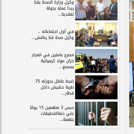
وكيل وزارة الصحة بقنا
يبدأ عمله بجولة
تفقدية...
في أول اجتماعاته ..
وكيل صحة قنا يناقش...
مصرع عاملين في انفجار
خزان مواد كيميائية
بمصنع...
ضبط عاطل بحوزته 75
طربة حشيش داخل
قطار...
حبس 3 متهمين 15 يومًا
علي ذمةالتحقيقات
بتهمة...