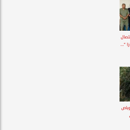
ئصال
 ”...
وباص