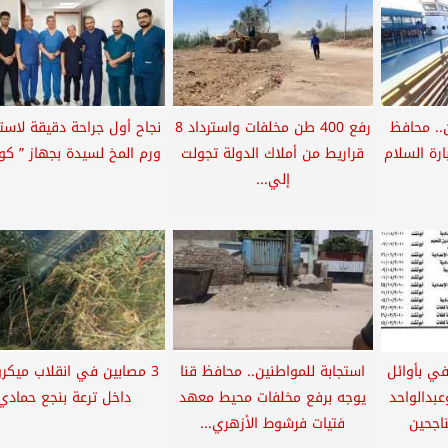
واطن.. محافظ
رفع 400 طن مخلفات واسترداد 8
نجاح أول جراحة دقيقة لاست
رة السلام
قراريط من أملاك الدولة تجولت
ورم المخ لسيدة بجهاز ” كوزا
إلي...
في بأوائل
استجابة للمواطنين.. محافظ قنا
3 مصابين في انقلاب ميكر
عبدالواحد
يوجه برفع مخلفات محيط معهد
داخل ترعة بنجع حمادي
ناجحين
فتيات فرشوط الأزهري...