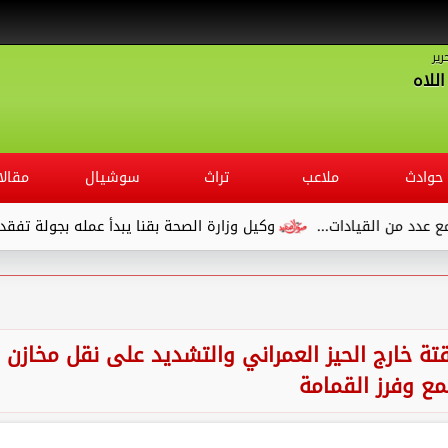
رير
للاه
حوادث
ملاعب
تراث
سوشيال
مقالا
...
وكيل وزارة الصحة بقنا يبدأ عمله بجولة تفقدية لديوان المديري
تة خارج الحيز العمراني والتشديد على نقل مخازن
ع وفرز القمامة