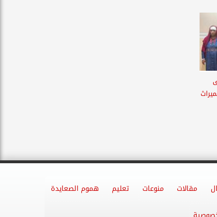
ى
ميراث
ل
مقالات
منوعات
تعليم
هموم الصعايدة
خصوصية