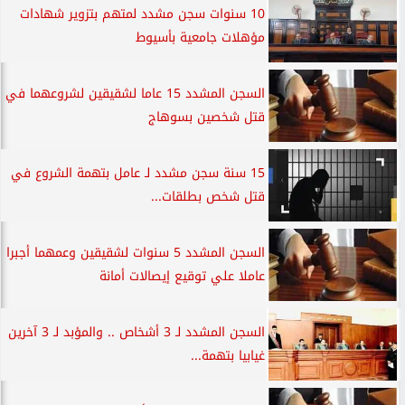
10 سنوات سجن مشدد لمتهم بتزوير شهادات
مؤهلات جامعية بأسيوط
السجن المشدد 15 عاما لشقيقين لشروعهما في
قتل شخصين بسوهاج
15 سنة سجن مشدد لـ عامل بتهمة الشروع في
قتل شخص بطلقات...
السجن المشدد 5 سنوات لشقيقين وعمهما أجبرا
عاملا علي توقيع إيصالات أمانة
السجن المشدد لـ 3 أشخاص .. والمؤبد لـ 3 آخرين
غيابيا بتهمة...