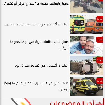
حملة إشغالات مكبرة بـ ” شوارع مركز أبوتشت”...
حوادث
إصابة 6 أشخاص في انقلاب سيارة نصف نقل...
حوادث
مقتل شاب بطلقات نارية في تجدد خصومة
ثأرية...
حوادث
إصابة 8 أشخاص في تصادم سيارة ربع...
حوادث
فتاة تنهي حياتها بسبب انفصال والديها بمركز
قوص...
آخر الموضوعات