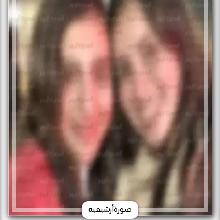
صورةأرشيفية