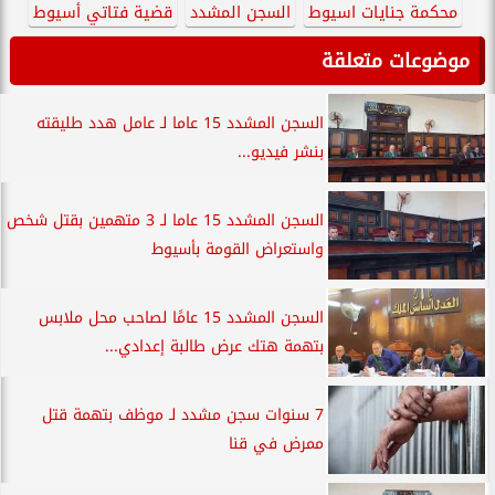
محكمة جنايات اسيوط
السجن المشدد
قضية فتاتي أسيوط
موضوعات متعلقة
السجن المشدد 15 عاما لـ عامل هدد طليقته
بنشر فيديو...
السجن المشدد 15 عاما لـ 3 متهمين بقتل شخص
واستعراض القومة بأسيوط
السجن المشدد 15 عامًا لصاحب محل ملابس
بتهمة هتك عرض طالبة إعدادي...
7 سنوات سجن مشدد لـ موظف بتهمة قتل
ممرض في قنا