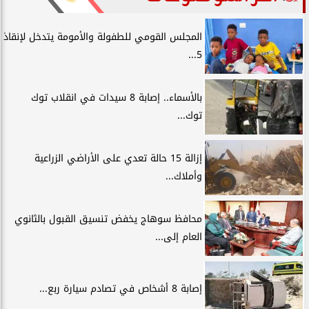
المجلس القومي للطفولة والأمومة يتدخل لإنقاذ
5...
بالأسماء.. إصابة 8 سيدات في انقلاب توك
توك...
إزالة 15 حالة تعدي على الأراضي الزراعية
وأملاك...
محافظ سوهاج يخفض تنسيق القبول بالثانوي
العام إلى...
إصابة 8 أشخاص في تصادم سيارة ربع...