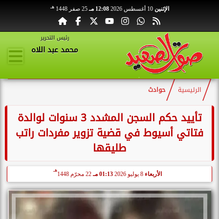
هـ
الإثنين
10 أغسطس 2026
12:08 مـ
25 صفر 1448
رئيس التحرير
محمد عبد اللاه
الرئيسية
حوادث
تأييد حكم السجن المشدد 3 سنوات لوالدة
فتاتي أسيوط في قضية تزوير مفردات راتب
طليقها
هـ
الأربعاء
8 يوليو 2026
01:13 مـ
22 محرّم 1448