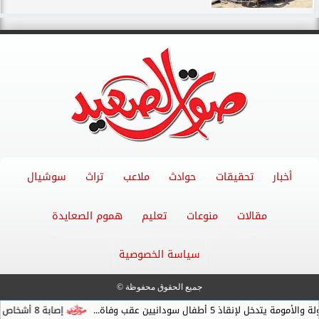
أخبار
تحقيقات
حوادث
ملاعب
تراث
سوشيال
مقالات
منوعات
تعليم
هموم الصعايدة
سياسة الخصوصية
جميع الحقوق محفوظة ©
أطفال سودانيين عقب وفاة...
إصابة 8 أشخاص في تصادم سيارة ربع نقل بـ ”ملاكي” على...