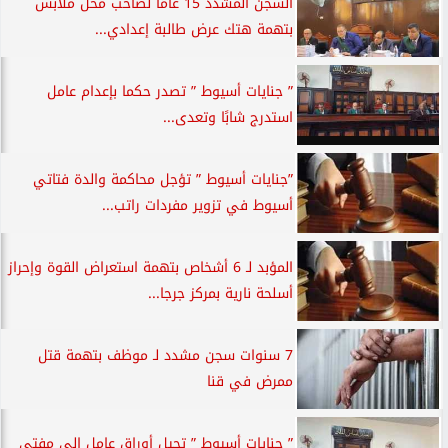
السجن المشدد 15 عامًا لصاحب محل ملابس
بتهمة هتك عرض طالبة إعدادي...
” جنايات أسيوط ” تصدر حكما بإعدام عامل
استدرج شابًا وتعدى...
”جنايات أسيوط ” تؤجل محاكمة والدة فتاتي
أسيوط في تزوير مفردات راتب...
المؤبد لـ 6 أشخاص بتهمة استعراض القوة وإحراز
أسلحة نارية بمركز جرجا...
7 سنوات سجن مشدد لـ موظف بتهمة قتل
ممرض في قنا
” جنايات أسيوط ” تحيل أوراق عامل إلي مفتي