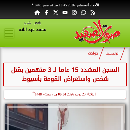
هـ
الأحد
9 أغسطس 2026
10:45 صـ
24 صفر 1448
رئيس التحرير
محمد عبد اللاه
الرئيسية
حوادث
السجن المشدد 15 عاما لـ 3 متهمين بقتل
شخص واستعراض القومة بأسيوط
هـ
الثلاثاء
23 يونيو 2026
06:04 مـ
7 محرّم 1448