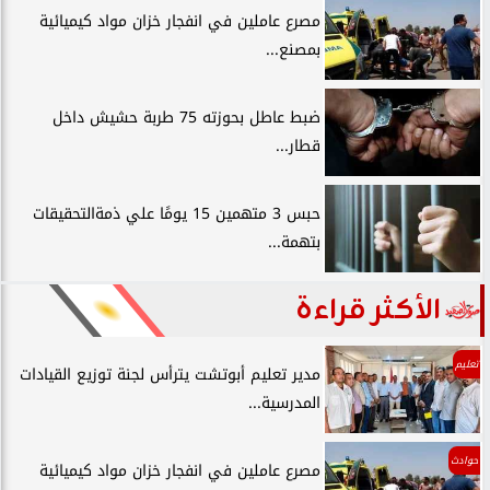
مصرع عاملين في انفجار خزان مواد كيميائية
بمصنع...
ضبط عاطل بحوزته 75 طربة حشيش داخل
قطار...
حبس 3 متهمين 15 يومًا علي ذمةالتحقيقات
بتهمة...
الأكثر قراءة
تعليم
مدير تعليم أبوتشت يترأس لجنة توزيع القيادات
المدرسية...
حوادث
مصرع عاملين في انفجار خزان مواد كيميائية