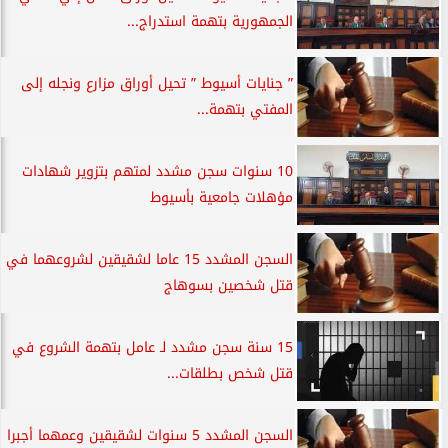
الجمهورية بتهمة استدراج...
” جنايات أسيوط ” تحيل أوراق مزارع ونجله إلى
المفتي بتهمة...
10 سنوات سجن مشدد لمتهم بتزوير شهادات
مؤهلات جامعية بأسيوط
السجن المشدد 15 عاما لشقيقين لشروعهما في
قتل شخصين بسوهاج
15 سنة سجن مشدد لـ عامل بتهمة الشروع في
قتل شخص بطلقات...
السجن المشدد 5 سنوات لشقيقين وعمهما أجبرا