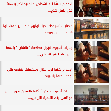
الإعدام شنقًا لـ 3 أشخاص والمؤبد لآخر بتهمة
قتل طفل لفتح...
” جنايات أسيوط” تحيل أوارق ” نقاشين” قتلا لواء
شرطة سابق وزوجته...
جنايات أسيوط تؤجل محاكمة ”نقاشان ” بتهمة
قتل ضابط شرطة علي...
الإعدام شنقا لربة منزل وعشيقها بتهمة قتل
زوجها خنقا بأسيوط
جنايات أسيوط تصدر أحكاما بالسجن بحق ٦ من
موظفي بنك التنمية الزراعي...