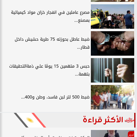
مصرع عاملين في انفجار خزان مواد كيميائية
بمصنع...
ضبط عاطل بحوزته 75 طربة حشيش داخل
قطار...
حبس 3 متهمين 15 يومًا علي ذمةالتحقيقات
بتهمة...
ضبط 500 لتر لبن فاسد، وطن و400...
الأكثر قراءة
أخبار