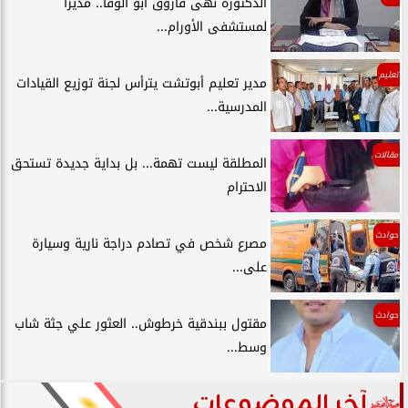
الدكتورة نهى فاروق أبو الوفا.. مديرًا
لمستشفى الأورام...
تعليم
مدير تعليم أبوتشت يترأس لجنة توزيع القيادات
المدرسية...
مقالات
المطلقة ليست تهمة... بل بداية جديدة تستحق
الاحترام
حوادث
مصرع شخص في تصادم دراجة نارية وسيارة
على...
حوادث
مقتول ببندقية خرطوش.. العثور علي جثة شاب
وسط...
آخر الموضوعات