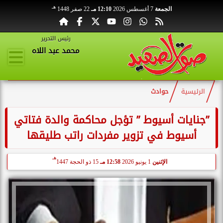
هـ
الجمعة
7 أغسطس 2026
12:10 مـ
22 صفر 1448
رئيس التحرير
محمد عبد اللاه
الرئيسية
حوادث
”جنايات أسيوط ” تؤجل محاكمة والدة فتاتي
أسيوط في تزوير مفردات راتب طليقها
هـ
الإثنين
1 يونيو 2026
12:58 مـ
15 ذو الحجة 1447