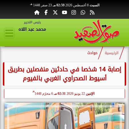
هـ
السبت
8 أغسطس 2026
02:59 مـ
23 صفر 1448
رئيس التحرير
محمد عبد اللاه
الرئيسية
حوادث
إصابة 14 شخصا في حادثين منفصلين بطريق
أسيوط الصحراوي الغربي بالفيوم
هـ
الإثنين
22 يونيو 2026
02:31 مـ
6 محرّم 1448