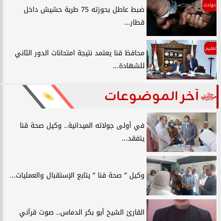
حوادث
ضبط عاطل بحوزته 75 طربة حشيش داخل
قطار...
تعليم
محافظ قنا يعتمد نتيجة امتحانات الدور الثاني
للشهادة...
آخر الموضوعات
في أولى جولاته الميدانية.. وكيل صحة قنا
يتفقد...
وكيل ” صحة قنا ” يتابع الإستقبال والعمليات...
القارئ الشيخ أبو بكر الدماس.. صوت قرآني