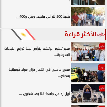
ضبط 500 لتر لبن فاسد، وطن و400...
الأكثر قراءة
تعليم
مدير تعليم أبوتشت يترأس لجنة توزيع القيادات
المدرسية...
حوادث
مصرع عاملين في انفجار خزان مواد كيميائية
بمصنع...
تعليم
أول رد من جامعة قنا بعد شكوي ...