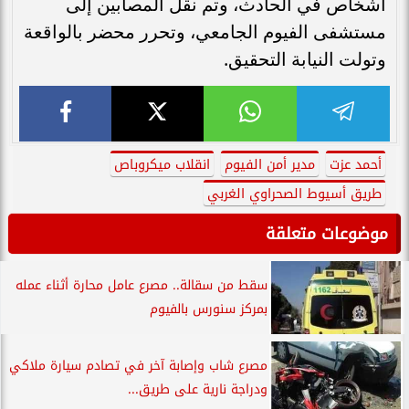
أشخاص في الحادث، وتم نقل المصابين إلى
مستشفى الفيوم الجامعي، وتحرر محضر بالواقعة
وتولت النيابة التحقيق.
أحمد عزت
مدير أمن الفيوم
انقلاب ميكروباص
طريق أسيوط الصحراوي الغربي
موضوعات متعلقة
سقط من سقالة.. مصرع عامل محارة أثناء عمله
بمركز سنورس بالفيوم
مصرع شاب وإصابة آخر في تصادم سيارة ملاكي
ودراجة نارية على طريق...