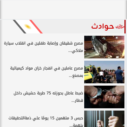
حوادث
مصرع شقيقان وإصابة طفلين في انقلاب سيارة
ملاكي...
مصرع عاملين في انفجار خزان مواد كيميائية
بمصنع...
ضبط عاطل بحوزته 75 طربة حشيش داخل
قطار...
حبس 3 متهمين 15 يومًا علي ذمةالتحقيقات
بتهمة...