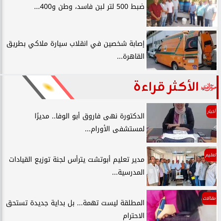
ضبط 500 لتر لبن فاسد، وطن و400...
إصابة شخصين في انقلاب سيارة ملاكي بطريق
القاهرة...
الأكثر قراءة
أخبار
الدكتورة نهى فاروق أبو الوفا.. مديرًا
لمستشفى الأورام...
تعليم
مدير تعليم أبوتشت يترأس لجنة توزيع القيادات
المدرسية...
مقالات
المطلقة ليست تهمة... بل بداية جديدة تستحق
الاحترام