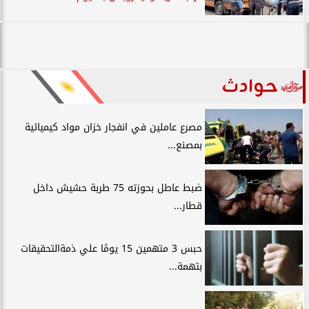
حوادث
مصرع عاملين في انفجار خزان مواد كيميائية
بمصنع...
ضبط عاطل بحوزته 75 طربة حشيش داخل
قطار...
حبس 3 متهمين 15 يومًا علي ذمةالتحقيقات
بتهمة...