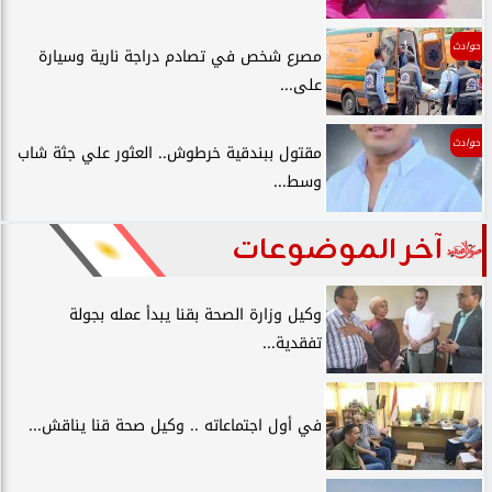
حوادث
مصرع شخص في تصادم دراجة نارية وسيارة
على...
حوادث
مقتول ببندقية خرطوش.. العثور علي جثة شاب
وسط...
آخر الموضوعات
وكيل وزارة الصحة بقنا يبدأ عمله بجولة
تفقدية...
في أول اجتماعاته .. وكيل صحة قنا يناقش...