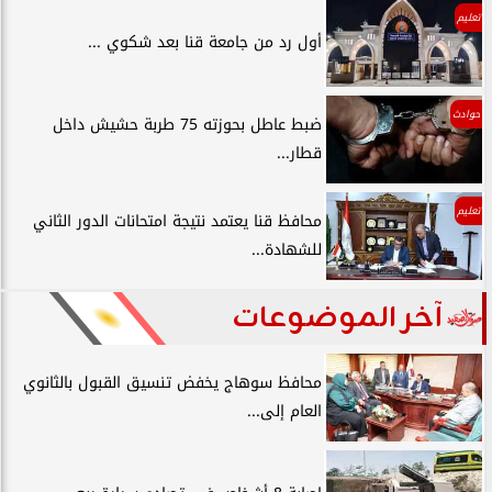
تعليم
أول رد من جامعة قنا بعد شكوي ...
حوادث
ضبط عاطل بحوزته 75 طربة حشيش داخل
قطار...
تعليم
محافظ قنا يعتمد نتيجة امتحانات الدور الثاني
للشهادة...
آخر الموضوعات
محافظ سوهاج يخفض تنسيق القبول بالثانوي
العام إلى...