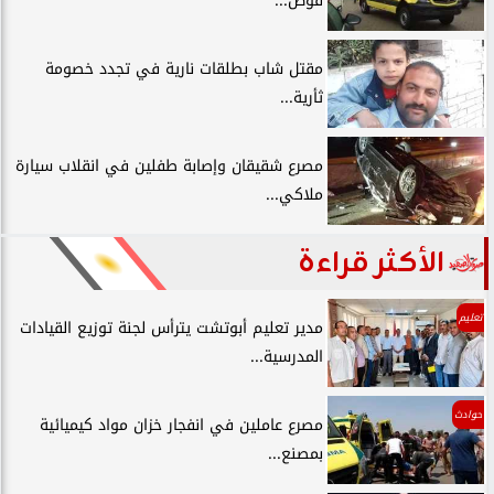
قوص...
مقتل شاب بطلقات نارية في تجدد خصومة
ثأرية...
مصرع شقيقان وإصابة طفلين في انقلاب سيارة
ملاكي...
الأكثر قراءة
تعليم
مدير تعليم أبوتشت يترأس لجنة توزيع القيادات
المدرسية...
حوادث
مصرع عاملين في انفجار خزان مواد كيميائية
بمصنع...