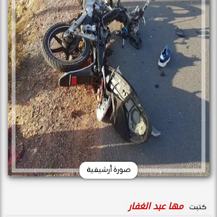
صورة أرشيفية
مها عبد الغفار
كتبت