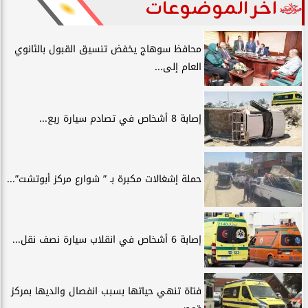
آخر الموضوعات
محافظ سوهاج يخفض تنسيق القبول بالثانوي
العام إلى...
إصابة 8 أشخاص في تصادم سيارة ربع...
حملة إشغالات مكبرة بـ ” شوارع مركز أبوتشت”...
إصابة 6 أشخاص في انقلاب سيارة نصف نقل...
فتاة تنهي حياتها بسبب انفصال والديها بمركز