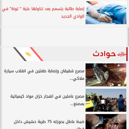
إصابة طالبة بتسمم بعد تناولها علبة ” تونة” في
الوادي الجديد
حوادث
مصرع شقيقان وإصابة طفلين في انقلاب سيارة
ملاكي...
مصرع عاملين في انفجار خزان مواد كيميائية
بمصنع...
ضبط عاطل بحوزته 75 طربة حشيش داخل