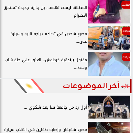
مقالات
المطلقة ليست تهمة... بل بداية جديدة تستحق
الاحترام
حوادث
مصرع شخص في تصادم دراجة نارية وسيارة
على...
حوادث
مقتول ببندقية خرطوش.. العثور علي جثة شاب
وسط...
آخر الموضوعات
أول رد من جامعة قنا بعد شكوي ...
مصرع شقيقان وإصابة طفلين في انقلاب سيارة