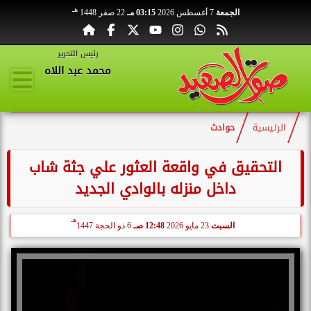
هـ
الجمعة
7 أغسطس 2026
03:15 مـ
22 صفر 1448
رئيس التحرير
محمد عبد اللاه
الرئيسية
حوادث
التحقيق في واقعة العثور علي جثة شاب
داخل منزله بالوادي الجديد
هـ
السبت
23 مايو 2026
12:48 صـ
6 ذو الحجة 1447