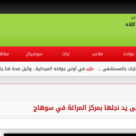
رير
للاه
حوادث
ملاعب
تراث
سوشيال
مقالا
مستشفى ...
في أولى جولاته الميدانية.. وكيل صحة قنا يتفقد مس
 يد نجلها بمركز المراغة في سوهاج