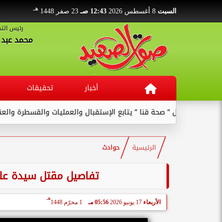
هـ
السبت
8 أغسطس 2026
12:43 صـ
23 صفر 1448
رئيس التح
محمد عبد ا
أخبار
تحقيقات
وكيل ” صحة قنا ” يتابع الإستقبال والعمليات والقسطرة والعنايات بال
الرئيسية
حوادث
تفاصيل مقتل سيدة على
هـ
الأربعاء
17 يونيو 2026
05:56 مـ
1 محرّم 1448