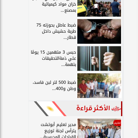
خزان مواد كيميائية
بمصنع...
ضبط عاطل بحوزته 75
طربة حشيش داخل
قطار...
حبس 3 متهمين 15 يومًا
علي ذمةالتحقيقات
بتهمة...
ضبط 500 لتر لبن فاسد،
وطن و400...
الأكثر قراءة
تعليم
مدير تعليم أبوتشت
يترأس لجنة توزيع
القيادات المدرسية...