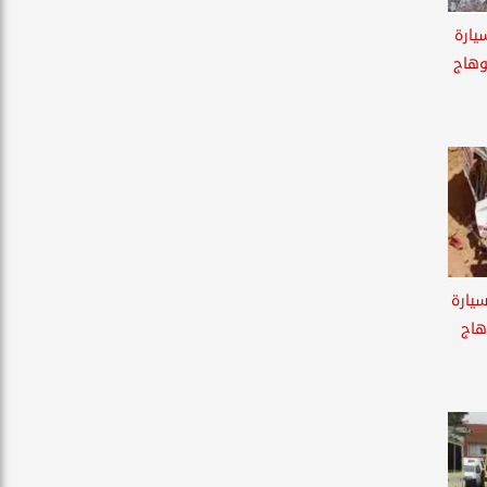
يارة
وهاج
 سيارة
هاج