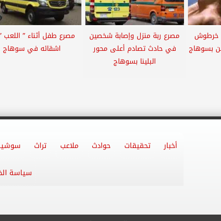
ت خرطوش
مصرع ربة منزل وإصابة شخصين
مصرع طفل أثناء ” اللعب ”
ين بسوهاج
في حادث تصادم أعلى محور
اشقائه في سوهاج
البلينا بسوهاج
أخبار
تحقيقات
حوادث
ملاعب
تراث
سوشيا
سياسة ال