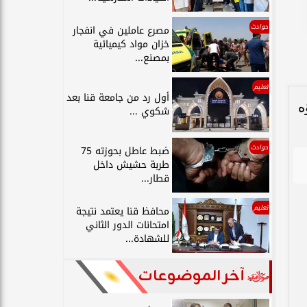
حوادث
مصرع عاملين في انفجار
خزان مواد كيميائية
بمصنع...
تعليم
أول رد من جامعة قنا بعد
ه
شكوي ...
حوادث
ضبط عاطل بحوزته 75
طربة حشيش داخل
قطار...
تعليم
محافظ قنا يعتمد نتيجة
امتحانات الدور الثاني
للشهادة...
آخر الموضوعات