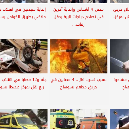
لاع حريق
مصرع 4 أشخاص وإصابة آخرين
إصابة سيدتين في انقلاب س
في تصادم دراجات نارية بحفل
ملاكي بطريق الكوامل بس
زفاف...
 مشاجرة
بسبب تسرب غاز .. 4 مصابين في
جثة و12 مصابا في انقلاب
هاج
حريق مطعم بسوهاج
ربع نقل بمركز طهطا بسو