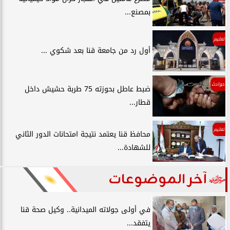
بمصنع...
تعليم
أول رد من جامعة قنا بعد شكوي ...
حوادث
ضبط عاطل بحوزته 75 طربة حشيش داخل
قطار...
تعليم
محافظ قنا يعتمد نتيجة امتحانات الدور الثاني
للشهادة...
آخر الموضوعات
في أولى جولاته الميدانية.. وكيل صحة قنا
يتفقد...