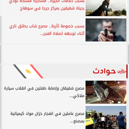
بسبب خلافات الجيرة.. مشاجرة مسلحة تودي
بحياة شقيقين بمركز جرجا في سوهاج
بسبب خصومة ثأرية.. مصرع شاب بطلق ناري
أثناء توجهه لصلاة الفجر...
حوادث
مصرع شقيقان وإصابة طفلين في انقلاب سيارة
ملاكي...
مصرع عاملين في انفجار خزان مواد كيميائية
بمصنع...