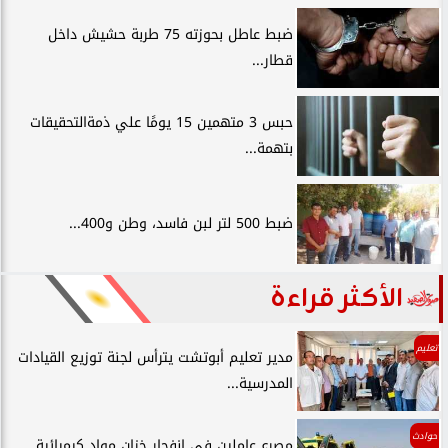
ضبط عاطل بحوزته 75 طربة حشيش داخل
قطار...
حبس 3 متهمين 15 يومًا علي ذمةالتحقيقات
بتهمة...
ضبط 500 لتر لبن فاسد، وطن و400...
الأكثر قراءة
تعليم
مدير تعليم أبوتشت يترأس لجنة توزيع القيادات
المدرسية...
حوادث
مصرع عاملين في انفجار خزان مواد كيميائية