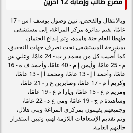
مصرع طالب وإصابة 12 آخرين
وبالانتقال والفحص، تبين وصول يوسف ا س - 17
عامًا، يقيم بدائرة مركز المراغة، إلى مستشفى
طهطا العام جثة هامدة، وتم إيداع الجثمان
بمشرحة المستشفى تحت تصرف جهات التحقيق،
كما أُصيب كل من محمد ر ت - 24 عامًا، وعلي س
م - 25 عامًا، وأيمن إ م - 40 عامًا، وأحمد ف ه - 16
عامًا، وأحمد أ إ - 13 عامًا، ومحمد أ إ - 13 عامًا،
وكريم أ م - 17 عامًا، وصابرين ع ر - 21 عامًا،
ومريم م ع - 15 عامًا، ويارا م ع - 19 عامًا،
وشاهندة م ج - 19 عامًا، ومي ع د - 22 عامًا،
وجميعهم يقيمون بمركزي المراغة وبني هلال،
وتم تقديم الإسعافات اللازمة لهم، وتبين استقرار
حالتهم العامة.