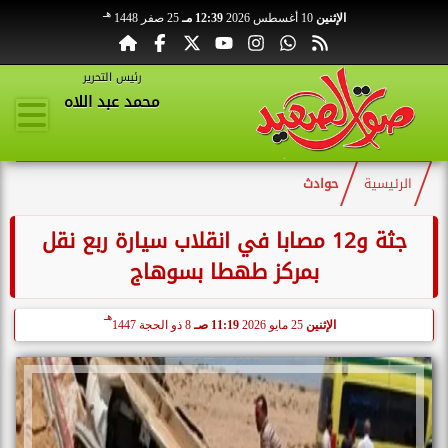
هـ
الإثنين
10 أغسطس 2026
12:39 مـ
25 صفر 1448
رئيس التحرير
محمد عبد اللاه
الرئيسية
حوادث
جثة و12 مصابا في انقلاب سيارة ربع نقل
بمركز طهطا بسوهاج
هـ
الإثنين
25 مايو 2026
11:19 صـ
8 ذو الحجة 1447