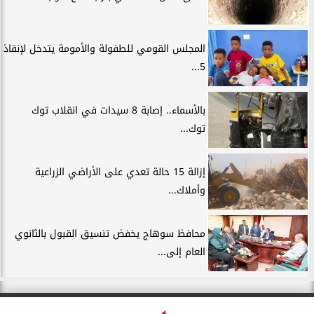
المجلس القومي للطفولة والأمومة يتدخل لإنقاذ
5...
بالأسماء.. إصابة 8 سيدات في انقلاب توك
توك...
إزالة 15 حالة تعدي على الأراضي الزراعية
وأملاك...
محافظ سوهاج يخفض تنسيق القبول بالثانوي
العام إلى...