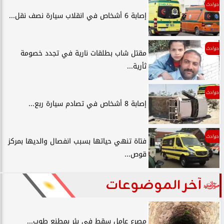
حوادث
إصابة 6 أشخاص في انقلاب سيارة نصف نقل...
حوادث
مقتل شاب بطلقات نارية في تجدد خصومة
ثأرية...
حوادث
إصابة 8 أشخاص في تصادم سيارة ربع...
حوادث
فتاة تنهي حياتها بسبب انفصال والديها بمركز
قوص...
آخر الموضوعات
مصرع عامل سقط في بئر بمطنع طوب...