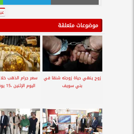
عب
موضوعات متعلقة
زوج ينهي حياة زوجته شنقا في
سعر جرام الذهب خلال
بني سويف
اليوم الإثنين ،15 يونيو 2026