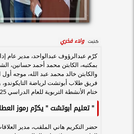
ولاء فخري
كتبت
كرّم عبدالرؤوف عبدالواحد، مدير عام إدار
بمكتبه، الكابتن محمد أحمد حسانين، الشه
والكابتن خالد محمد عبد الله، موجه أول 
فريق طلاب أبوتشت لرياضة التايكوندو، و
ختام الأنشطة التربوية للعام الدراسي 2025 / 2026م وتقديم عروض رياضية متميزة.
" تعليم أبوتشت " يكرّم رموز العطا
حضر التكريم هاني الملقب، مدير العلاقا