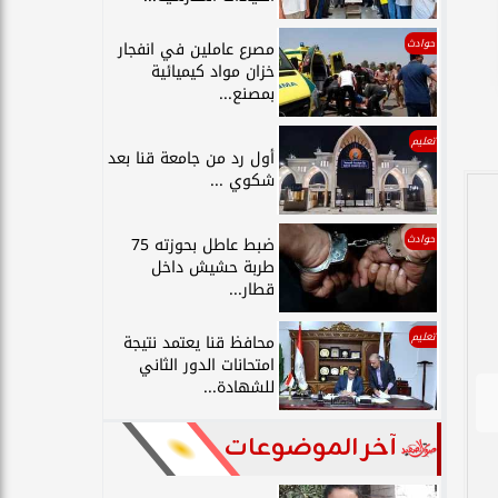
حوادث
مصرع عاملين في انفجار
خزان مواد كيميائية
بمصنع...
تعليم
أول رد من جامعة قنا بعد
شكوي ...
حوادث
ضبط عاطل بحوزته 75
طربة حشيش داخل
قطار...
تعليم
محافظ قنا يعتمد نتيجة
امتحانات الدور الثاني
للشهادة...
آخر الموضوعات