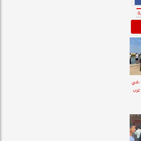
ة
 ،في
غرب