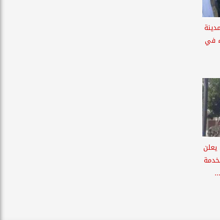
دينة
ء في
يعلن
خدمة
.