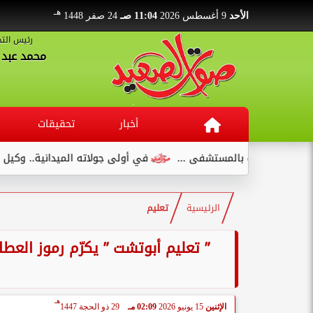
هـ
الأحد
9 أغسطس 2026
11:04 صـ
24 صفر 1448
رئيس التح
محمد عبد ا
أخبار
تحقيقات
ايات بالمستشفى ...
في أولى جولاته الميدانية.. وكيل صحة قنا ي
الرئيسية
تعليم
” تعليم أبوتشت ” يكرّم رموز العطا
هـ
الإثنين
15 يونيو 2026
02:09 مـ
29 ذو الحجة 1447