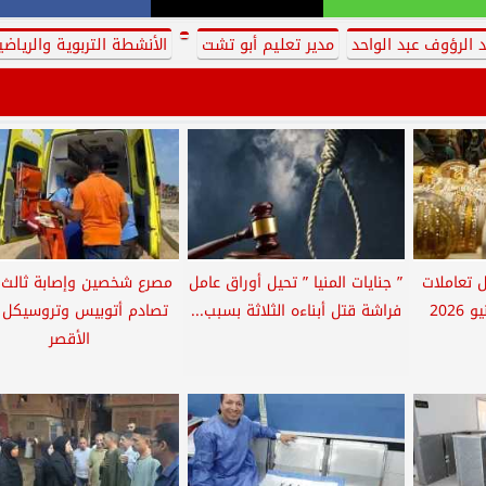
د الرؤوف عبد الواحد
مدير تعليم أبو تشت
الأنشطة التربوية والرياضي
 تعاملات
” جنايات المنيا ” تحيل أوراق عامل
مصرع شخصين وإصابة ثالث
فراشة قتل أبناءه الثلاثة بسبب...
تصادم أتوبيس وتروسيكل 
الأقصر