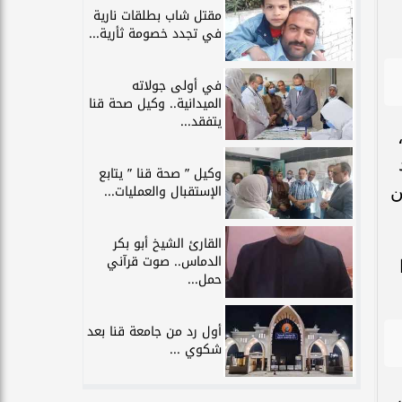
مقتل شاب بطلقات نارية
في تجدد خصومة ثأرية...
في أولى جولاته
الميدانية.. وكيل صحة قنا
يتفقد...
وكيل ” صحة قنا ” يتابع
ن
الإستقبال والعمليات...
القارئ الشيخ أبو بكر
الدماس.. صوت قرآني
حمل...
أول رد من جامعة قنا بعد
شكوي ...