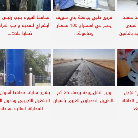
د تتفقد
فريق طبي بجامعة بني سويف
محافظ الفيوم ينيب رئيس م
 لمبنى
ينجح في استخراج 100 مسمار
أبشواي لتقديم واجب العزا
د بالتأمين
وصامولة...
ضحايا حادث...
” تؤجل
وزير النقل يوجه برصف 25 كم
بشرى سارة.. محافظ أسوان 
ل الطفلة
بالطريق الصحراوى الغربى بأسوان
التشغيل التجريبى ودخول ال
غد
للمطرقة المائية بمحطة..