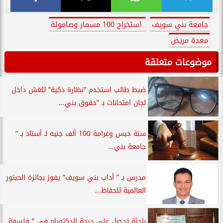
جامعة بني سويف
استخراج 100 مسمار وصامولة
معدة مريض
موضوعات متعلقة
ضبط طالب استخدم ”نظارة ذكية” للغش داخل
لجان امتحانات بـ ”حقوق بني...
سنة حبس وغرامة 100 ألف جنيه لـ أستاذ بـ ”
جامعة بني...
مدرس بـ ” أداب بني سويف” يفوز بجائزة الحبتور
العالمية للحفاظ...
باحثة تحصل علي درجة الدكتوراه في ” فلسفة