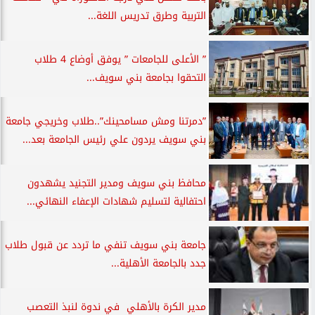
التربية وطرق تدريس اللغة...
” الأعلى للجامعات ” يوفق أوضاع 4 طلاب
التحقوا بجامعة بني سويف...
”دمرتنا ومش مسامحينك”..طلاب وخريجي جامعة
بني سويف يردون علي رئيس الجامعة بعد...
محافظ بني سويف ومدير التجنيد يشهدون
احتفالية لتسليم شهادات الإعفاء النهائي...
جامعة بني سويف تنفي ما تردد عن قبول طلاب
جدد بالجامعة الأهلية...
مدير الكرة بالأهلي في ندوة لنبذ التعصب