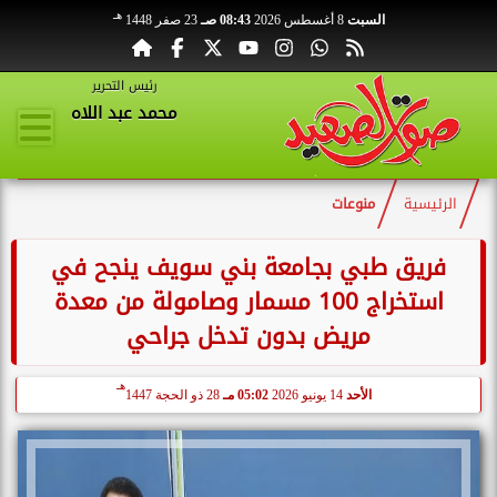
هـ
السبت
8 أغسطس 2026
08:43 صـ
23 صفر 1448
رئيس التحرير
محمد عبد اللاه
الرئيسية
منوعات
فريق طبي بجامعة بني سويف ينجح في
استخراج 100 مسمار وصامولة من معدة
مريض بدون تدخل جراحي
هـ
الأحد
14 يونيو 2026
05:02 مـ
28 ذو الحجة 1447