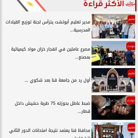
الأكثر قراءة
تعليم
مدير تعليم أبوتشت يترأس لجنة توزيع القيادات
المدرسية...
حوادث
مصرع عاملين في انفجار خزان مواد كيميائية
بمصنع...
تعليم
أول رد من جامعة قنا بعد شكوي ...
حوادث
ضبط عاطل بحوزته 75 طربة حشيش داخل
قطار...
تعليم
محافظ قنا يعتمد نتيجة امتحانات الدور الثاني