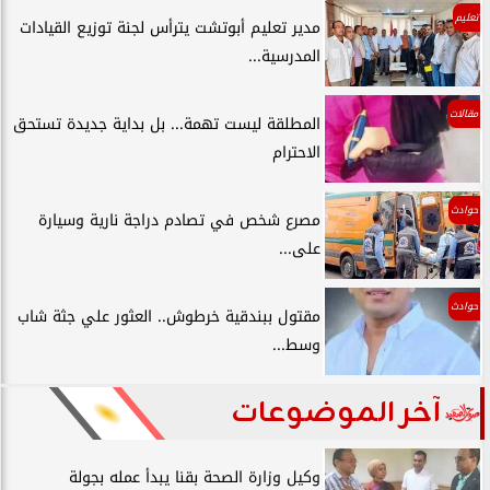
تعليم
مدير تعليم أبوتشت يترأس لجنة توزيع القيادات
المدرسية...
مقالات
المطلقة ليست تهمة... بل بداية جديدة تستحق
الاحترام
حوادث
مصرع شخص في تصادم دراجة نارية وسيارة
على...
حوادث
مقتول ببندقية خرطوش.. العثور علي جثة شاب
وسط...
آخر الموضوعات
وكيل وزارة الصحة بقنا يبدأ عمله بجولة