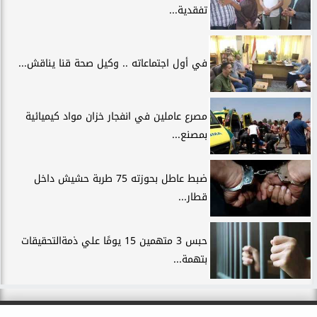
تفقدية...
في أول اجتماعاته .. وكيل صحة قنا يناقش...
مصرع عاملين في انفجار خزان مواد كيميائية
بمصنع...
ضبط عاطل بحوزته 75 طربة حشيش داخل
قطار...
حبس 3 متهمين 15 يومًا علي ذمةالتحقيقات
بتهمة...