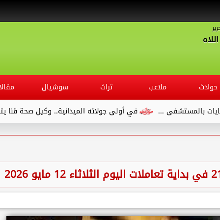
رير
للاه
حوادث
ملاعب
تراث
سوشيال
مقالا
ستشفى ...
في أولى جولاته الميدانية.. وكيل صحة قنا يتفقد مست