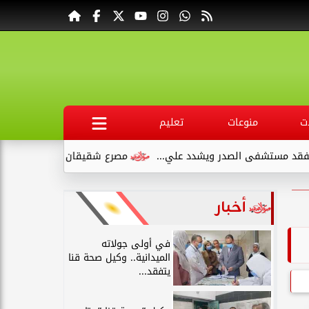
ت
منوعات
تعليم
شفى الصدر ويشدد علي...
مصرع شقيقان وإصابة طفلين في انقلاب 
أخبار
في أولى جولاته
الميدانية.. وكيل صحة قنا
يتفقد...