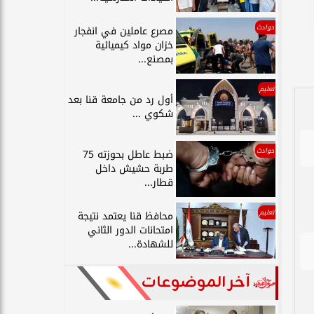
حوادث
مصرع عاملين في انفجار
خزان مواد كيميائية
بمصنع...
تعليم
أول رد من جامعة قنا بعد
شكوي ...
حوادث
ضبط عاطل بحوزته 75
طربة حشيش داخل
قطار...
تعليم
محافظ قنا يعتمد نتيجة
امتحانات الدور الثاني
للشهادة...
آخر الموضوعات