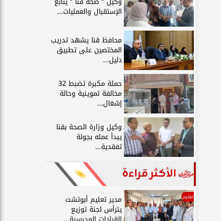
وكيل ” صحة قنا ” يتابع
الإستقبال والعمليات...
محافظ قنا يشهد تدريب
المختصين على تطبيق
دليل...
حملة مكبرة تضبط 32
مخالفة تموينية وحالة
إشغال...
وكيل وزارة الصحة بقنا
يبدأ عمله بجولة
تفقدية...
الأكثر قراءة
تعليم
مدير تعليم أبوتشت
يترأس لجنة توزيع
القيادات المدرسية...