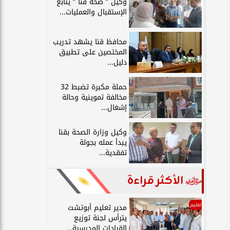
وكيل ” صحة قنا ” يتابع
الإستقبال والعمليات...
محافظ قنا يشهد تدريب
المختصين على تطبيق
دليل...
حملة مكبرة تضبط 32
مخالفة تموينية وحالة
إشغال...
وكيل وزارة الصحة بقنا
يبدأ عمله بجولة
تفقدية...
الأكثر قراءة
تعليم
مدير تعليم أبوتشت
يترأس لجنة توزيع
القيادات المدرسية...