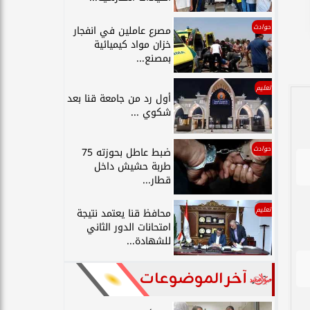
حوادث
مصرع عاملين في انفجار
خزان مواد كيميائية
بمصنع...
تعليم
أول رد من جامعة قنا بعد
شكوي ...
حوادث
ضبط عاطل بحوزته 75
طربة حشيش داخل
قطار...
تعليم
محافظ قنا يعتمد نتيجة
امتحانات الدور الثاني
للشهادة...
آخر الموضوعات