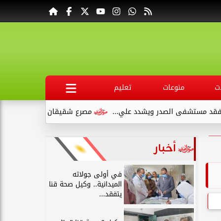
ت
منوعات
تعليم
فى الصدر ويشدد علي...
مصرع شقيقان وإصابة طفلين في انقلاب س
أخبار
في أولى جولاته
الميدانية.. وكيل صحة قنا
يتفقد...