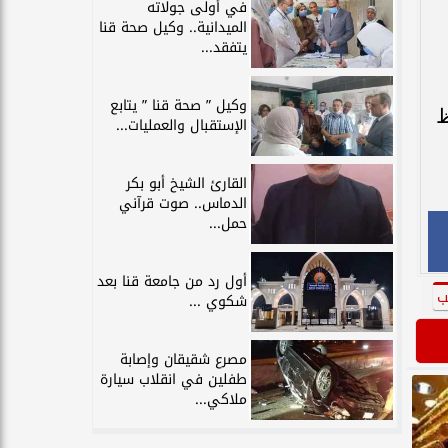
في أولى جولاته
الميدانية.. وكيل صحة قنا
يتفقد...
وكيل ” صحة قنا ” يتابع
ظ
الإستقبال والعمليات...
القارئ الشيخ أبو بكر
الدماس.. صوت قرآني
حمل...
أول رد من جامعة قنا بعد
ب
شكوي ...
مصرع شقيقان وإصابة
طفلين في انقلاب سيارة
ملاكي...