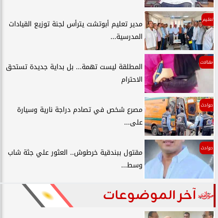
تعليم
مدير تعليم أبوتشت يترأس لجنة توزيع القيادات
المدرسية...
مقالات
المطلقة ليست تهمة... بل بداية جديدة تستحق
الاحترام
حوادث
مصرع شخص في تصادم دراجة نارية وسيارة
على...
حوادث
مقتول ببندقية خرطوش.. العثور علي جثة شاب
وسط...
آخر الموضوعات