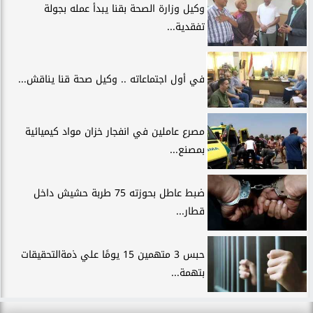
وكيل وزارة الصحة بقنا يبدأ عمله بجولة
تفقدية...
في أول اجتماعاته .. وكيل صحة قنا يناقش...
مصرع عاملين في انفجار خزان مواد كيميائية
بمصنع...
ضبط عاطل بحوزته 75 طربة حشيش داخل
قطار...
حبس 3 متهمين 15 يومًا علي ذمةالتحقيقات
بتهمة...