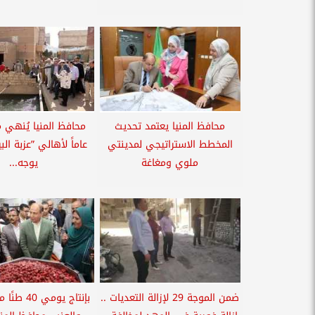
محافظ المنيا يعتمد تحديث
المخطط الاستراتيجي لمدينتي
عاماً لأهالي ”عزبة الب
ملوي ومغاغة
يوجه...
ضمن الموجة 29 لإزالة التعديات ..
بإنتاج يومي 