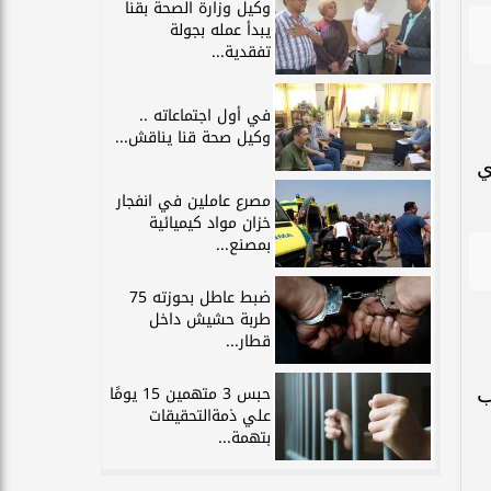
وكيل وزارة الصحة بقنا
يبدأ عمله بجولة
تفقدية...
في أول اجتماعاته ..
وكيل صحة قنا يناقش...
ي
مصرع عاملين في انفجار
خزان مواد كيميائية
بمصنع...
ضبط عاطل بحوزته 75
طربة حشيش داخل
قطار...
ب
حبس 3 متهمين 15 يومًا
علي ذمةالتحقيقات
بتهمة...