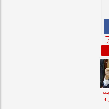
ي
إنهاء
إجراءات تراخيص الميكروباص 14