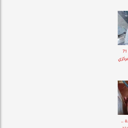
تشميع 31 منشأة وتحرير 71
مركزي
 ..