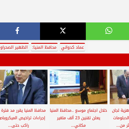
عماد كدواني
محافظ المنيا:
الظهير الصحراو
هزية لجان
خلال اجتماع موسع ..محافظ المنيا
محافظ المنيا يقرر مد فترة 
لدبلومات
يعلن تقنين 23 ألف متغير
ر من...
مكاني...
راكب حتى...