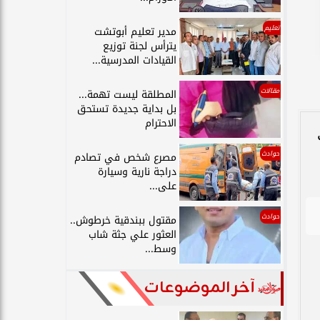
تعليم
مدير تعليم أبوتشت
يترأس لجنة توزيع
القيادات المدرسية...
مقالات
المطلقة ليست تهمة...
بل بداية جديدة تستحق
الاحترام
حوادث
مصرع شخص في تصادم
دراجة نارية وسيارة
على...
حوادث
مقتول ببندقية خرطوش..
العثور علي جثة شاب
وسط...
آخر الموضوعات