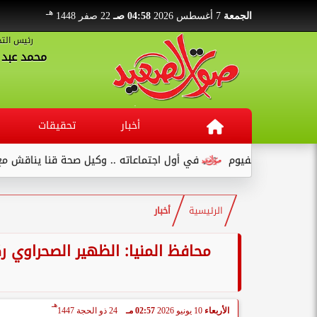
هـ
الجمعة
7 أغسطس 2026
04:58 صـ
22 صفر 1448
رئيس التح
محمد عبد ا
أخبار
تحقيقات
 بالفيوم
في أول اجتماعاته .. وكيل صحة قنا يناقش مع عدد من القي
الرئيسية
أخبار
محافظ المنيا: الظهير الصحراوي ر
هـ
الأربعاء
10 يونيو 2026
02:57 مـ
24 ذو الحجة 1447