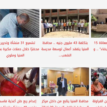
محافظ المنيا يُنهي معاناة 15
بتكلفة 43 مليون جنيه .. محافظ
يضاء” .. و
المنيا يتفقد أعمال توسعة مدرسة
محضرًا خلال حملات مكبرة ب
الشعب...
المنيا وملوي
40 طنًا من الفراولة
محافظ المنيا يتابع من داخل مركز
إعدام ربع طن أغذية فاسدة