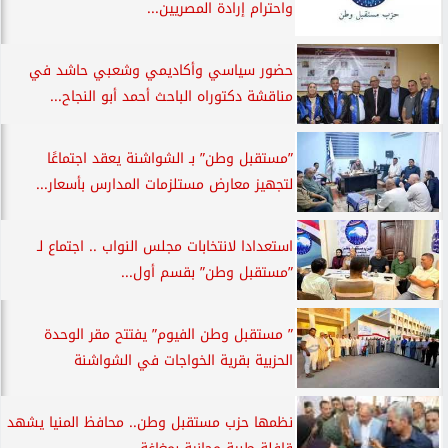
واحترام إرادة المصريين...
حضور سياسي وأكاديمي وشعبي حاشد في
مناقشة دكتوراه الباحث أحمد أبو النجاح...
”مستقبل وطن” بـ الشواشنة يعقد اجتماعًا
لتجهيز معارض مستلزمات المدارس بأسعار...
استعدادا لانتخابات مجلس النواب .. اجتماع لـ
”مستقبل وطن” بقسم أول...
” مستقبل وطن الفيوم” يفتتح مقر الوحدة
الحزبية بقرية الخواجات في الشواشنة
نظمها حزب مستقبل وطن.. محافظ المنيا يشهد