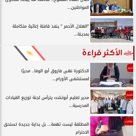
المواطنين...
”الهلال الأحمر ” ينفذ قافلة إغاثية متكاملة
بمدينة...
الأكثر قراءة
أخبار
الدكتورة نهى فاروق أبو الوفا.. مديرًا
لمستشفى الأورام...
تعليم
مدير تعليم أبوتشت يترأس لجنة توزيع القيادات
المدرسية...
مقالات
المطلقة ليست تهمة... بل بداية جديدة تستحق
الاحترام