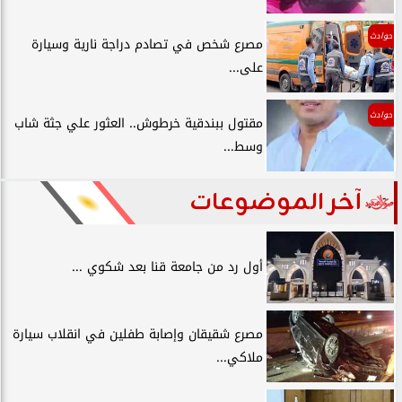
حوادث
مصرع شخص في تصادم دراجة نارية وسيارة
على...
حوادث
مقتول ببندقية خرطوش.. العثور علي جثة شاب
وسط...
آخر الموضوعات
أول رد من جامعة قنا بعد شكوي ...
مصرع شقيقان وإصابة طفلين في انقلاب سيارة
ملاكي...