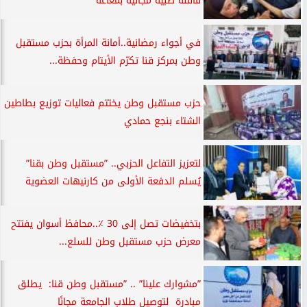
قافلة طبية مجانية بمغاغة
في أجواء رمضانية..أمانة المرأة بحزب مستقبل
وطن بمركز قنا تكرّم الأيتام وحفظة...
حزب مستقبل وطن يختتم فعاليات توزيع بطاطين
الشتاء بنجع حمادي
لتعزيز التفاعل الحزبي.. ”مستقبل وطن بقنا”
يُسلم الدفعة الأولى من كارنيهات العضوية
بتخفيضات تصل إلى 30 ٪..محافظ أسوان يفتتح
معرض حزب مستقبل وطن للسلع...
”مشوارك علينا” .. ”مستقبل وطن قنا: يطلق
مبادرة لتوصيل طلاب الجامعة مجانًا