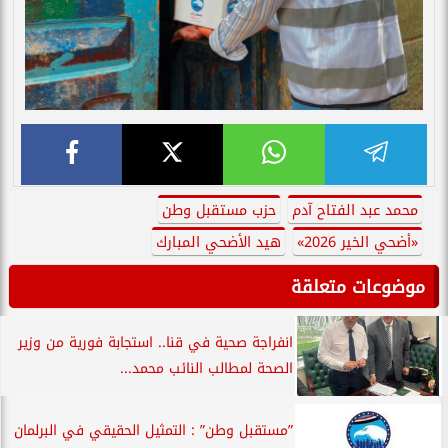
محمد عبد الفتاح آدم
حزب مستقبل وطن
«أضحي الخير 2026»
هيد الأضحي المبارك
موضوعات متعلقة
انفراجة صحية في قنا.. استجابة فورية من وزير
الصحة لمطالب النائب محمد...
”مستقبل وطن” : التمثيل الحقيقي في البرلمان