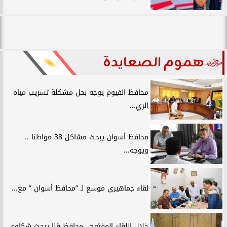
هموم الصعايدة
محافظ الفيوم يوجه بحل مشكلة تسريب مياه
الري...
محافظ أسوان يبحث مشاكل 38 مواطنا ..
ويوجه...
لقاء جماهيرى موسع لـ ”محافظ أسوان ” مع...
خلال اللقاء المفتوح.. محافظ قنا يبحث شكاوى