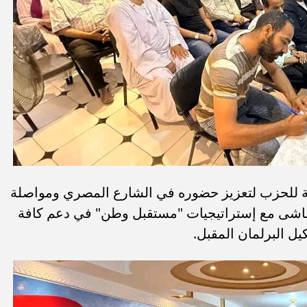
فة للحزب لتعزيز حضوره في الشارع المصري ومواصلة
يتماشى مع إستراتيجيات "مستقبل وطن" في دعم كافة
ل البرلمان المقبل.