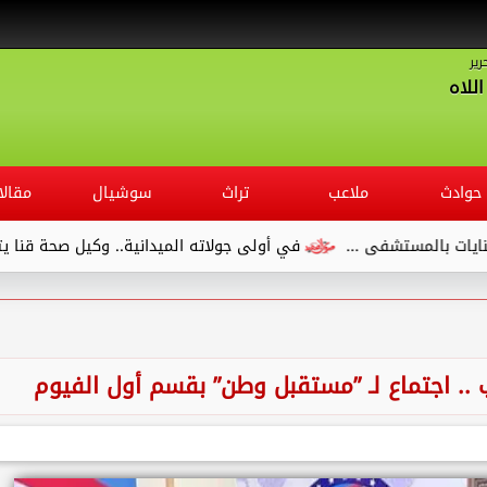
رير
للاه
حوادث
ملاعب
تراث
سوشيال
مقالا
..
في أولى جولاته الميدانية.. وكيل صحة قنا يتفقد مستشفى ال
ب .. اجتماع لـ ”مستقبل وطن” بقسم أول الفيوم