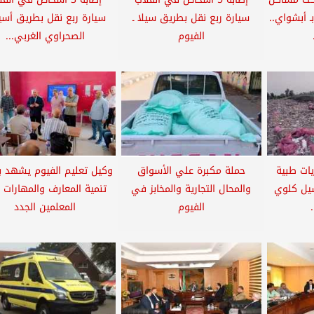
ـ أبشواي..
سيارة ربع نقل بطريق سيلا ـ
سيارة ربع نقل بطريق أس
الفيوم
الصحراوي الغربي...
يات طبية
حملة مكبرة علي الأسواق
وكيل تعليم الفيوم يشهد بر
سيل كلوي
والمحال التجارية والمخابز في
تنمية المعارف والمهارات 
الفيوم
المعلمين الجدد