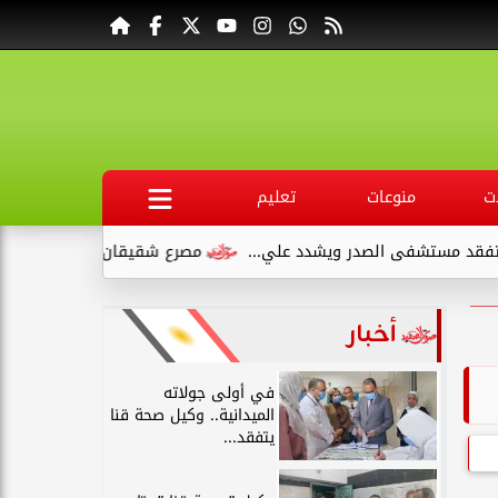
ت
منوعات
تعليم
صدر ويشدد علي...
مصرع شقيقان وإصابة طفلين في انقلاب سيارة 
أخبار
في أولى جولاته
الميدانية.. وكيل صحة قنا
يتفقد...