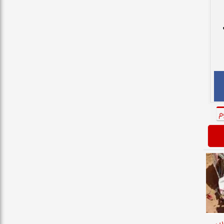
م
لاب