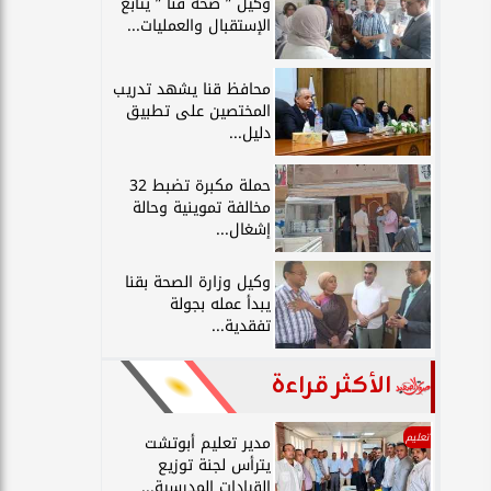
وكيل ” صحة قنا ” يتابع
الإستقبال والعمليات...
محافظ قنا يشهد تدريب
المختصين على تطبيق
دليل...
حملة مكبرة تضبط 32
مخالفة تموينية وحالة
إشغال...
وكيل وزارة الصحة بقنا
يبدأ عمله بجولة
تفقدية...
الأكثر قراءة
تعليم
مدير تعليم أبوتشت
يترأس لجنة توزيع
القيادات المدرسية...