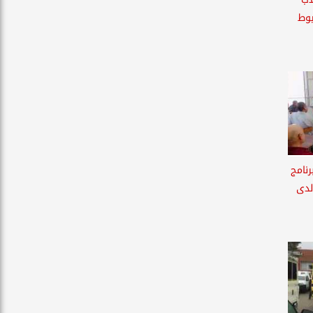
يوط
نامج
لدى