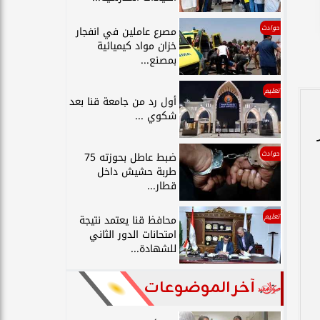
حوادث
مصرع عاملين في انفجار
خزان مواد كيميائية
بمصنع...
تعليم
أول رد من جامعة قنا بعد
شكوي ...
ور
حوادث
ضبط عاطل بحوزته 75
طربة حشيش داخل
قطار...
تعليم
محافظ قنا يعتمد نتيجة
امتحانات الدور الثاني
للشهادة...
آخر الموضوعات