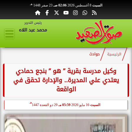
هـ
السبت
8 أغسطس 2026
02:06 صـ
23 صفر 1448
رئيس التحرير
محمد عبد اللاه
الرئيسية
حوادث
وكيل مدرسة بقرية ” هو ” بنجع حمادي
يعتدي علي المديرة.. والإدارة تحقق في
الواقعة
هـ
السبت
16 مايو 2026
05:59 مـ
29 ذو القعدة 1447