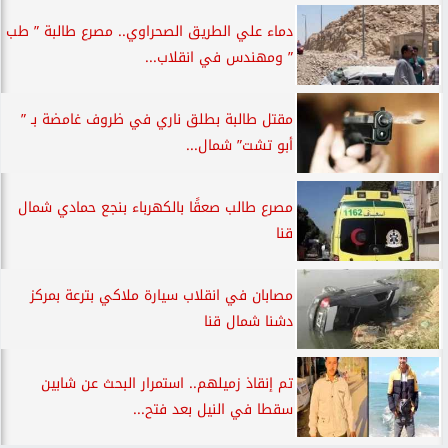
دماء علي الطريق الصحراوي.. مصرع طالبة ” طب
” ومهندس في انقلاب...
مقتل طالبة بطلق ناري في ظروف غامضة بـ ”
أبو تشت” شمال...
مصرع طالب صعقًا بالكهرباء بنجع حمادي شمال
قنا
مصابان في انقلاب سيارة ملاكي بترعة بمركز
دشنا شمال قنا
تم إنقاذ زميلهم.. استمرار البحث عن شابين
سقطا في النيل بعد فتح...