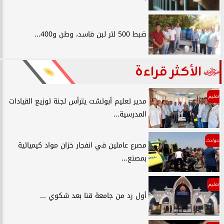
ضبط 500 لتر لبن فاسد، وطن و400...
الأكثر قراءة
تعليم
مدير تعليم أبوتشت يترأس لجنة توزيع القيادات
المدرسية...
حوادث
مصرع عاملين في انفجار خزان مواد كيميائية
بمصنع...
تعليم
أول رد من جامعة قنا بعد شكوي ...