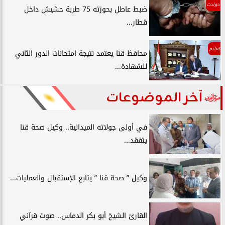
حوادث
ضبط عاطل بحوزته 75 طربة حشيش داخل
قطار...
تعليم
محافظ قنا يعتمد نتيجة امتحانات الدور الثاني
للشهادة...
آخر الموضوعات
في أولى جولاته الميدانية.. وكيل صحة قنا
يتفقد...
وكيل ” صحة قنا ” يتابع الإستقبال والعمليات...
القارئ الشيخ أبو بكر الدماس.. صوت قرآني