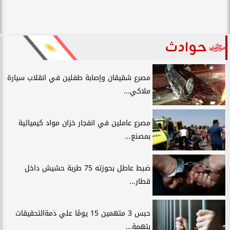
حوادث
مصرع شقيقان وإصابة طفلين في انقلاب سيارة
ملاكي...
مصرع عاملين في انفجار خزان مواد كيميائية
بمصنع...
ضبط عاطل بحوزته 75 طربة حشيش داخل
قطار...
حبس 3 متهمين 15 يومًا علي ذمةالتحقيقات
بتهمة...