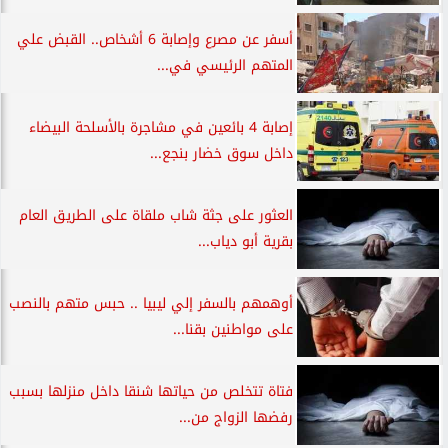
أسفر عن مصرع وإصابة 6 أشخاص.. القبض علي
المتهم الرئيسي في...
إصابة 4 بائعين في مشاجرة بالأسلحة البيضاء
داخل سوق خضار بنجع...
العثور على جثة شاب ملقاة على الطريق العام
بقرية أبو دياب...
أوهمهم بالسفر إلي ليبيا .. حبس متهم بالنصب
على مواطنين بقنا...
فتاة تتخلص من حياتها شنقا داخل منزلها بسبب
رفضها الزواج من...