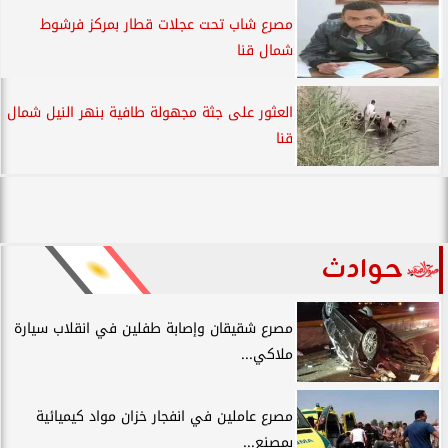
مصرع شاب تحت عجلات قطار بمركز فرشوط
شمال قنا
العثور على جثة مجهولة طافية بنهر النيل شمال
قنا
حوادث
مصرع شقيقان وإصابة طفلين في انقلاب سيارة
ملاكي...
مصرع عاملين في انفجار خزان مواد كيميائية
بمصنع...