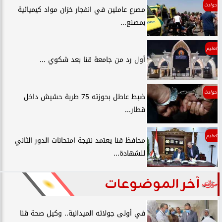
حوادث
مصرع عاملين في انفجار خزان مواد كيميائية
بمصنع...
تعليم
أول رد من جامعة قنا بعد شكوي ...
حوادث
ضبط عاطل بحوزته 75 طربة حشيش داخل
قطار...
تعليم
محافظ قنا يعتمد نتيجة امتحانات الدور الثاني
للشهادة...
آخر الموضوعات
في أولى جولاته الميدانية.. وكيل صحة قنا