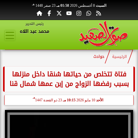
هـ
السبت
8 أغسطس 2026
01:58 مـ
23 صفر 1448
رئيس التحرير
محمد عبد اللاه
الرئيسية
حوادث
فتاة تتخلص من حياتها شنقا داخل منزلها
بسبب رفضها الزواج من إبن عمها شمال قنا
هـ
الأحد
10 مايو 2026
10:15 مـ
23 ذو القعدة 1447