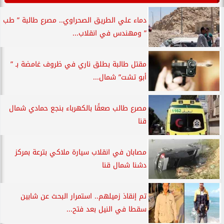
دماء علي الطريق الصحراوي.. مصرع طالبة ” طب
” ومهندس في انقلاب...
مقتل طالبة بطلق ناري في ظروف غامضة بـ ”
أبو تشت” شمال...
مصرع طالب صعقًا بالكهرباء بنجع حمادي شمال
قنا
مصابان في انقلاب سيارة ملاكي بترعة بمركز
دشنا شمال قنا
تم إنقاذ زميلهم.. استمرار البحث عن شابين
سقطا في النيل بعد فتح...