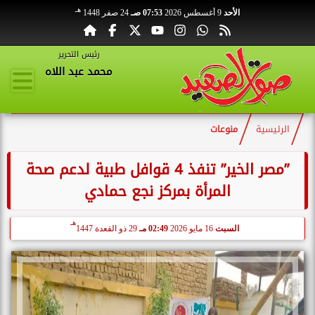
هـ
الأحد
9 أغسطس 2026
07:53 صـ
24 صفر 1448
رئيس التحرير
محمد عبد اللاه
الرئيسية
منوعات
”مصر الخير” تنفذ 4 قوافل طبية لدعم صحة
المرأة بمركز نجع حمادي
هـ
السبت
16 مايو 2026
02:49 مـ
29 ذو القعدة 1447