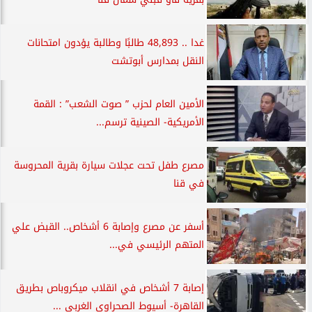
غدا .. 48,893 طالبًا وطالبة يؤدون امتحانات
النقل بمدارس أبوتشت
الأمين العام لحزب ” صوت الشعب” : القمة
الأمريكية- الصينية ترسم...
مصرع طفل تحت عجلات سيارة بقرية المحروسة
في قنا
أسفر عن مصرع وإصابة 6 أشخاص.. القبض علي
المتهم الرئيسي في...
إصابة 7 أشخاص في انقلاب ميكروباص بطريق
القاهرة- أسيوط الصحراوي الغربي ...