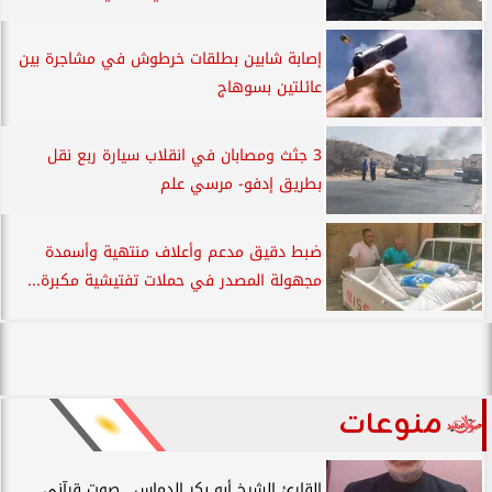
إصابة شابين بطلقات خرطوش في مشاجرة بين
عائلتين بسوهاج
3 جثث ومصابان في انقلاب سيارة ربع نقل
بطريق إدفو- مرسي علم
ضبط دقيق مدعم وأعلاف منتهية وأسمدة
مجهولة المصدر في حملات تفتيشية مكبرة...
منوعات
القارئ الشيخ أبو بكر الدماس.. صوت قرآني