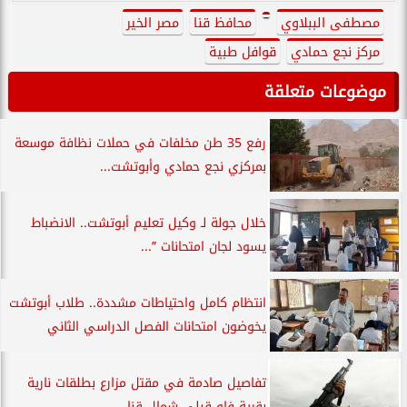
مصطفى الببلاوي
محافظ قنا
مصر الخير
مركز نجع حمادي
قوافل طبية
موضوعات متعلقة
رفع 35 طن مخلفات في حملات نظافة موسعة
بمركزي نجع حمادي وأبوتشت...
خلال جولة لـ وكيل تعليم أبوتشت.. الانضباط
يسود لجان امتحانات ”...
انتظام كامل واحتياطات مشددة.. طلاب أبوتشت
يخوضون امتحانات الفصل الدراسي الثاني
تفاصيل صادمة في مقتل مزارع بطلقات نارية
بقرية فاو قبلي شمال قنا