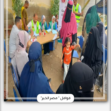
قوافل " مصر الخير"