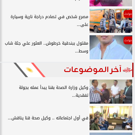
حوادث
مصرع شخص في تصادم دراجة نارية وسيارة
على...
حوادث
مقتول ببندقية خرطوش.. العثور علي جثة شاب
وسط...
آخر الموضوعات
وكيل وزارة الصحة بقنا يبدأ عمله بجولة
تفقدية...
في أول اجتماعاته .. وكيل صحة قنا يناقش...