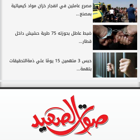
مصرع عاملين في انفجار خزان مواد كيميائية
بمصنع...
ضبط عاطل بحوزته 75 طربة حشيش داخل
قطار...
حبس 3 متهمين 15 يومًا علي ذمةالتحقيقات
بتهمة...