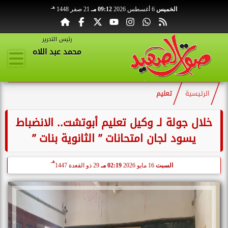
هـ
الخميس
6 أغسطس 2026
09:12 مـ
21 صفر 1448
رئيس التحرير
محمد عبد اللاه
الرئيسية
تعليم
خلال جولة لـ وكيل تعليم أبوتشت.. الانضباط
يسود لجان امتحانات ” الثانوية بنات ”
هـ
السبت
16 مايو 2026
02:19 مـ
29 ذو القعدة 1447