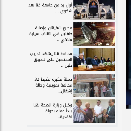
أول رد من جامعة قنا بعد
شكوي ...
مصرع شقيقان وإصابة
طفلين في انقلاب سيارة
ملاكي...
محافظ قنا يشهد تدريب
المختصين على تطبيق
دليل...
حملة مكبرة تضبط 32
مخالفة تموينية وحالة
إشغال...
وكيل وزارة الصحة بقنا
يبدأ عمله بجولة
تفقدية...