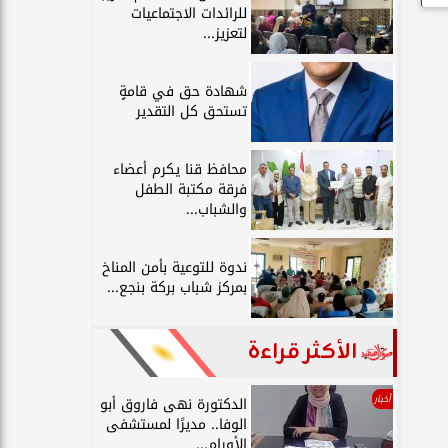
للرائدات الاجتماعيات
لتعزيز...
شهادة حق في قامةٍ
تستحق كل التقدير
محافظ قنا يكرم أعضاء
فرقة مكتبة الطفل
والشباب...
ندوة للتوعية بأمن المناخ
بمركز شباب بركة بنجع...
الأكثر قراءة
أخبار
الدكتورة نهى فاروق أبو
الوفا.. مديرًا لمستشفى
الأورام...