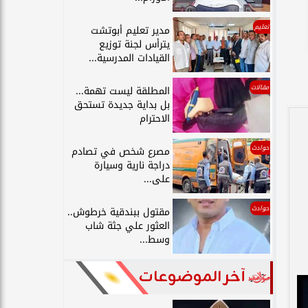
تعليم
مدير تعليم أبوتشت
يترأس لجنة توزيع
القيادات المدرسية...
مقالات
المطلقة ليست تهمة...
بل بداية جديدة تستحق
الاحترام
حوادث
مصرع شخص في تصادم
دراجة نارية وسيارة
على...
حوادث
مقتول ببندقية خرطوش..
العثور علي جثة شاب
وسط...
آخر الموضوعات