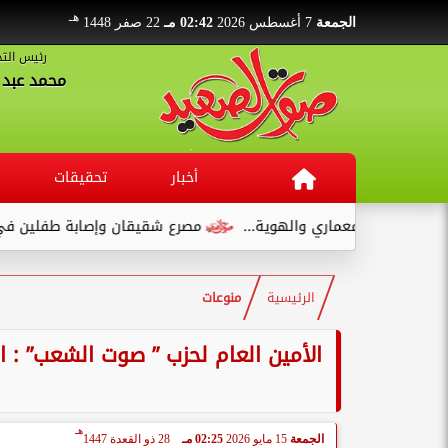
هـ
الجمعة
7 أغسطس 2026
02:42 مـ
22 صفر 1448
رئيس التح
محمد عبد ا
أخبار
تحقيقات
ي والهوية...
مصرع شقيقان وإصابة طفلين في انقلاب سيارة ملاك
الرئيسية
منوعات
الأمين العام لحزب ” صوت الشعب” : ا
هـ
الجمعة
15 مايو 2026
02:25 مـ
28 ذو القعدة 1447