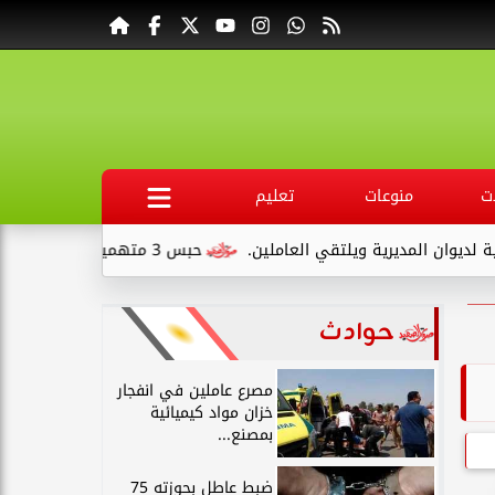
ت
منوعات
تعليم
 العاملين.
حبس 3 متهمين 15 يومًا علي ذمةالتحقيقات بتهمة التنقيب عن الآثار داخل...
حوادث
مصرع عاملين في انفجار
خزان مواد كيميائية
بمصنع...
ضبط عاطل بحوزته 75