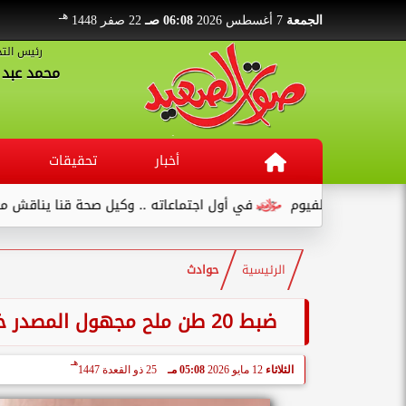
هـ
الجمعة
7 أغسطس 2026
06:08 صـ
22 صفر 1448
رئيس التح
محمد عبد ا
أخبار
تحقيقات
في أول اجتماعاته .. وكيل صحة قنا يناقش مع عدد من القيادات...
الرئيسية
حوادث
ضبط 20 طن ملح مجهول المصدر خلال حملة رقابية مكثفة بمركز منفلوط في أسيوط
هـ
الثلاثاء
12 مايو 2026
05:08 مـ
25 ذو القعدة 1447