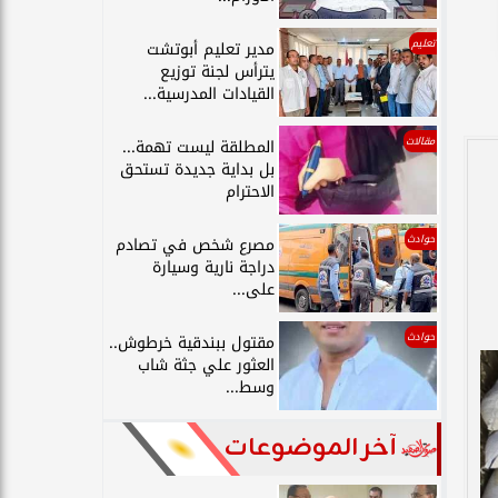
تعليم
مدير تعليم أبوتشت
يترأس لجنة توزيع
القيادات المدرسية...
مقالات
المطلقة ليست تهمة...
بل بداية جديدة تستحق
الاحترام
حوادث
مصرع شخص في تصادم
دراجة نارية وسيارة
على...
حوادث
مقتول ببندقية خرطوش..
العثور علي جثة شاب
وسط...
آخر الموضوعات