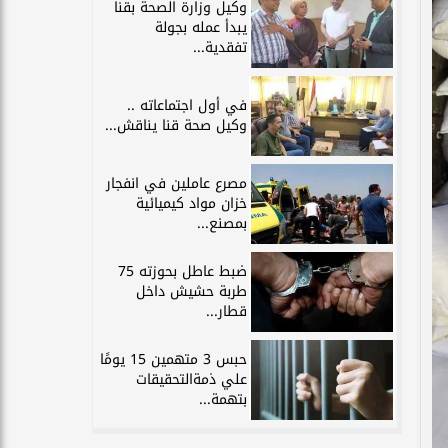
وكيل وزارة الصحة بقنا
يبدأ عمله بجولة
تفقدية...
في أول اجتماعاته ..
وكيل صحة قنا يناقش...
مصرع عاملين في انفجار
خزان مواد كيميائية
بمصنع...
ضبط عاطل بحوزته 75
طربة حشيش داخل
قطار...
حبس 3 متهمين 15 يومًا
علي ذمةالتحقيقات
بتهمة...