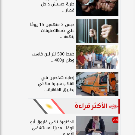
طربة حشيش داخل
قطار...
حبس 3 متهمين 15 يومًا
علي ذمةالتحقيقات
بتهمة...
ضبط 500 لتر لبن فاسد،
وطن و400...
إصابة شخصين في
انقلاب سيارة ملاكي
بطريق القاهرة...
الأكثر قراءة
أخبار
الدكتورة نهى فاروق أبو
الوفا.. مديرًا لمستشفى
الأورام...