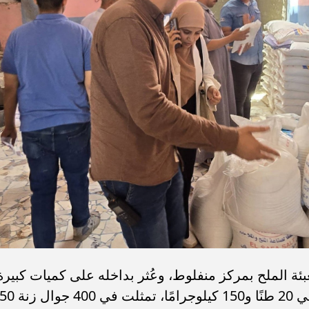
ة الملح بمركز منفلوط، وعُثر بداخله على كميات كبيرة
من الملح الخشن مجهول المصدر، بإجمالي 20 طنًا و150 كيلوجرامًا، تمثلت في 400 جوال زنة