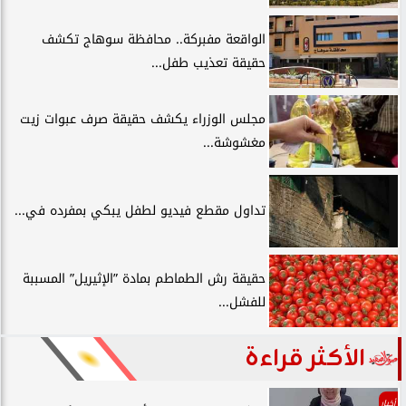
الواقعة مفبركة.. محافظة سوهاج تكشف
حقيقة تعذيب طفل...
مجلس الوزراء يكشف حقيقة صرف عبوات زيت
مغشوشة...
تداول مقطع فيديو لطفل يبكي بمفرده في...
حقيقة رش الطماطم بمادة ”الإثيريل” المسببة
للفشل...
الأكثر قراءة
أخبار