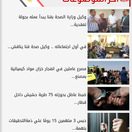
وكيل وزارة الصحة بقنا يبدأ عمله بجولة
تفقدية...
في أول اجتماعاته .. وكيل صحة قنا يناقش...
مصرع عاملين في انفجار خزان مواد كيميائية
بمصنع...
ضبط عاطل بحوزته 75 طربة حشيش داخل
قطار...
حبس 3 متهمين 15 يومًا علي ذمةالتحقيقات
بتهمة...