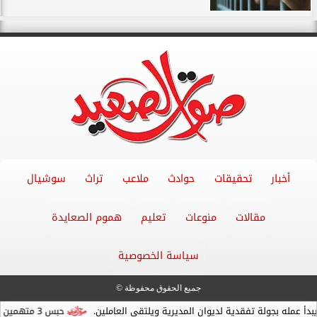
أخبار
تحقيقات
حوادث
ملاعب
تراث
سوشيال
مقالات
منوعات
تعليم
هموم الصعايدة
سياسة الخصوصية
جميع الحقوق محفوظة ©
ه بجولة تفقدية لديوان المديرية ويلتقي العاملين.
حبس 3 متهمين 15 يومًا علي ذمةالتحقيقات بتهمة التنقيب عن الآثار داخل...