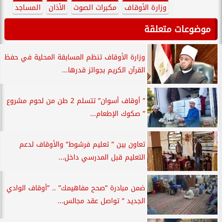
وزارة الأوقاف
مكبرات الصوت
الأذان
المساجد
موضوعات متعلقة
وزارة الأوقاف تنظم المسابقة المحلية في حفظ
القرآن الكريم بجوائز قدرها...
” أوقاف أسوان” تتسلم 2 طن من لحوم مشروع
” صكوك الإطعام...
تعاون بين ” تعليم فرشوط” والأوقاف لدعم
التعليم قبل المدرسي داخل...
ضمن مبادرة ”صحح مفاهيمك” .. ”أوقاف الوادي
الجديد ” تواصل عقد مجالس...