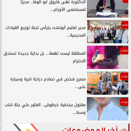
الدكتورة نهى فاروق أبو الوفا.. مديرًا
لمستشفى الأورام...
تعليم
مدير تعليم أبوتشت يترأس لجنة توزيع القيادات
المدرسية...
مقالات
المطلقة ليست تهمة... بل بداية جديدة تستحق
الاحترام
حوادث
مصرع شخص في تصادم دراجة نارية وسيارة
على...
حوادث
مقتول ببندقية خرطوش.. العثور علي جثة شاب
وسط...
آخر الموضوعات