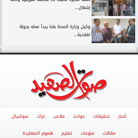
إشغال...
وكيل وزارة الصحة بقنا يبدأ عمله بجولة
تفقدية...
أخبار
تحقيقات
حوادث
ملاعب
تراث
سوشيال
مقالات
منوعات
تعليم
هموم الصعايدة