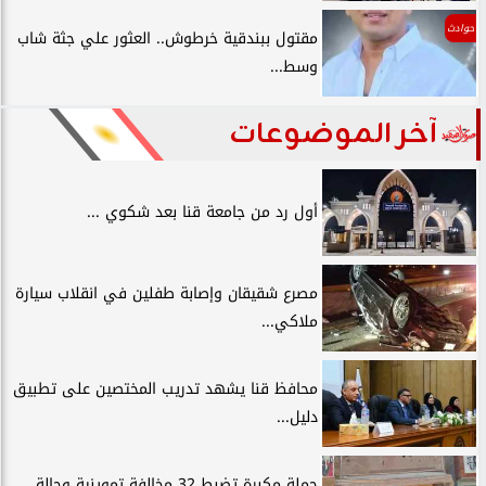
حوادث
مقتول ببندقية خرطوش.. العثور علي جثة شاب
وسط...
آخر الموضوعات
أول رد من جامعة قنا بعد شكوي ...
مصرع شقيقان وإصابة طفلين في انقلاب سيارة
ملاكي...
محافظ قنا يشهد تدريب المختصين على تطبيق
دليل...
حملة مكبرة تضبط 32 مخالفة تموينية وحالة