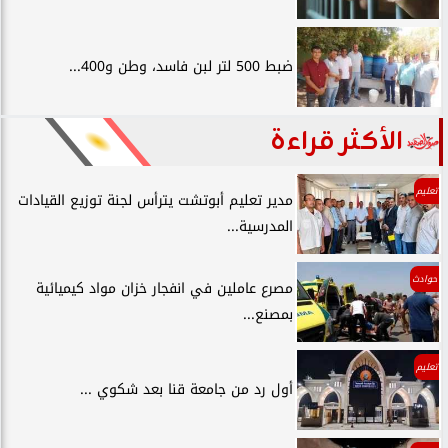
ضبط 500 لتر لبن فاسد، وطن و400...
الأكثر قراءة
تعليم
مدير تعليم أبوتشت يترأس لجنة توزيع القيادات
المدرسية...
حوادث
مصرع عاملين في انفجار خزان مواد كيميائية
بمصنع...
تعليم
أول رد من جامعة قنا بعد شكوي ...