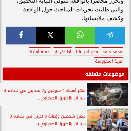
وتحرر محضرًا بالواقعة لتتولى النيابة التحقيق،
والتي طلبت تحريات المباحث حول الواقعة
وكشف ملابساتها.
محمد حامد
مدير أمن قنا
أطلاق نار
حملة أمنية
قرية المحروسة
موضوعات متعلقة
ننشر أسماء 4 متوفين و7 مصابين في تصادم 3
سيارات بالطريق الصحراوي...
مصرع شخصين وإصابة 9 آخرين في تصادم 3
سيارات بالطريق الصحراوي بـ...