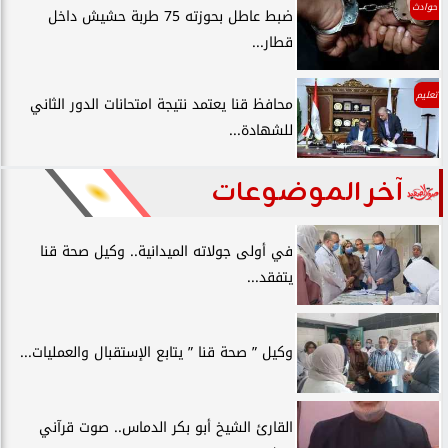
حوادث
ضبط عاطل بحوزته 75 طربة حشيش داخل
قطار...
تعليم
محافظ قنا يعتمد نتيجة امتحانات الدور الثاني
للشهادة...
آخر الموضوعات
في أولى جولاته الميدانية.. وكيل صحة قنا
يتفقد...
وكيل ” صحة قنا ” يتابع الإستقبال والعمليات...
القارئ الشيخ أبو بكر الدماس.. صوت قرآني