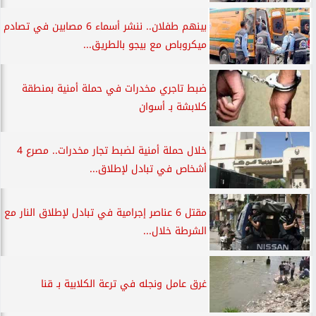
بينهم طفلان.. ننشر أسماء 6 مصابين في تصادم
ميكروباص مع بيجو بالطريق...
ضبط تاجري مخدرات في حملة أمنية بمنطقة
كلابشة بـ أسوان
خلال حملة أمنية لضبط تجار مخدرات.. مصرع 4
أشخاص في تبادل لإطلاق...
مقتل 6 عناصر إجرامية في تبادل لإطلاق النار مع
الشرطة خلال...
غرق عامل ونجله في ترعة الكلابية بـ قنا