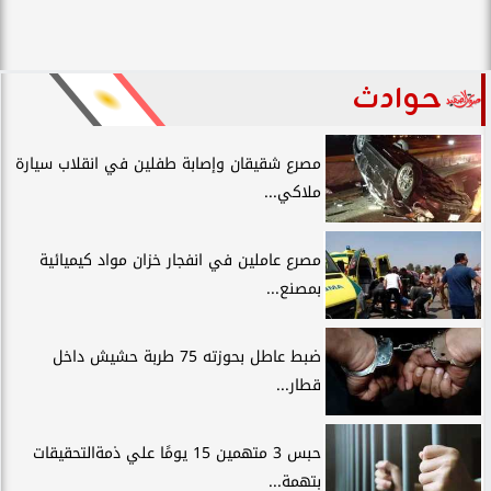
حوادث
مصرع شقيقان وإصابة طفلين في انقلاب سيارة
ملاكي...
مصرع عاملين في انفجار خزان مواد كيميائية
بمصنع...
ضبط عاطل بحوزته 75 طربة حشيش داخل
قطار...
حبس 3 متهمين 15 يومًا علي ذمةالتحقيقات
بتهمة...