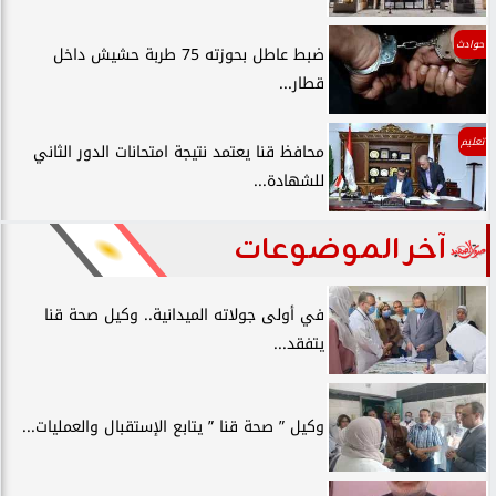
حوادث
ضبط عاطل بحوزته 75 طربة حشيش داخل
قطار...
تعليم
محافظ قنا يعتمد نتيجة امتحانات الدور الثاني
للشهادة...
آخر الموضوعات
في أولى جولاته الميدانية.. وكيل صحة قنا
يتفقد...
وكيل ” صحة قنا ” يتابع الإستقبال والعمليات...