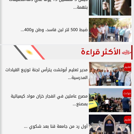
بتهمة...
ضبط 500 لتر لبن فاسد، وطن و400...
الأكثر قراءة
تعليم
مدير تعليم أبوتشت يترأس لجنة توزيع القيادات
المدرسية...
حوادث
مصرع عاملين في انفجار خزان مواد كيميائية
بمصنع...
تعليم
أول رد من جامعة قنا بعد شكوي ...