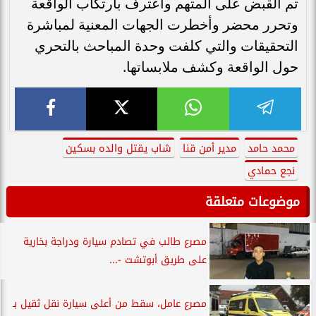
تم القبض على المتهم واعترف بارتكاب الواقعة
وتحرر محضر وأخطرت الجهات المعنية لمباشرة
التحقيقات والتي كلفت وحدة المباحث بالتحري
حول الواقعة وكشف ملابساتها.
محمد حامد
مدير أمن قنا
شاب يقتل والده بسكين
نجع حمادي
موضوعات متعلقة
مصرع طالب في تصادم سيارة ودراجة بخارية
على طريق أبوتشت -...
مصرع عامل، سقط من أعلى سيارة نقل ثقيل بـ