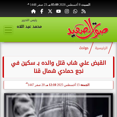
هـ
السبت
8 أغسطس 2026
05:09 مـ
23 صفر 1448
رئيس التحرير
محمد عبد اللاه
الرئيسية
حوادث
القبض علي شاب قتل والده بـ سكين في
نجع حمادي شمال قنا
هـ
الجمعة
15 أغسطس 2025
12:10 مـ
20 صفر 1447