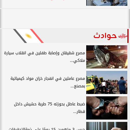
حوادث
مصرع شقيقان وإصابة طفلين في انقلاب سيارة
ملاكي...
مصرع عاملين في انفجار خزان مواد كيميائية
بمصنع...
ضبط عاطل بحوزته 75 طربة حشيش داخل
قطار...
حبس 3 متهمين 15 يومًا علي ذمةالتحقيقات