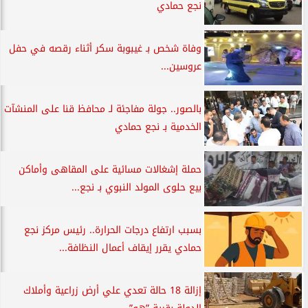
نجع حمادي
وفاة شخص بـ غيبوبة سكر أثناء رقصه في حفل
عروسين...
بالصور.. جولة مفاجئة لـ محافظ قنا على المنشآت
الخدمية بـ نجع حمادي
حملة إشغالات مسائية على المقاهى وأماكن
بيع حلوى المولد النبوي بـ نجع...
بسبب ارتفاع درجات الحرارة.. رئيس مركز نجع
حمادي يقرر إيقاف أعمال النظافة...
إزالة 18 حالة تعدي علي أرض زراعية وأملاك