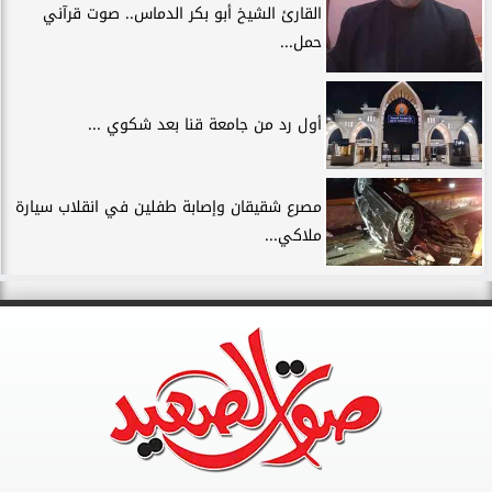
القارئ الشيخ أبو بكر الدماس.. صوت قرآني
حمل...
أول رد من جامعة قنا بعد شكوي ...
مصرع شقيقان وإصابة طفلين في انقلاب سيارة
ملاكي...