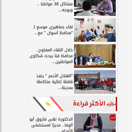
مشاكل 38 مواطنا ..
ويوجه...
لقاء جماهيرى موسع لـ
”محافظ أسوان ” مع...
خلال اللقاء المفتوح..
محافظ قنا يبحث شكاوى
المواطنين...
”الهلال الأحمر ” ينفذ
قافلة إغاثية متكاملة
بمدينة...
الأكثر قراءة
أخبار
الدكتورة نهى فاروق أبو
الوفا.. مديرًا لمستشفى
الأورام...