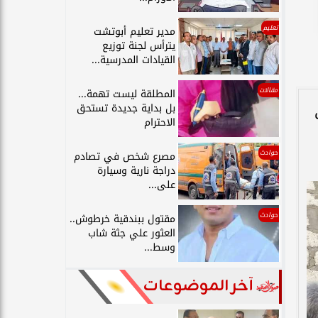
تعليم
مدير تعليم أبوتشت
يترأس لجنة توزيع
القيادات المدرسية...
مقالات
المطلقة ليست تهمة...
بل بداية جديدة تستحق
الاحترام
حوادث
مصرع شخص في تصادم
دراجة نارية وسيارة
على...
حوادث
مقتول ببندقية خرطوش..
العثور علي جثة شاب
وسط...
آخر الموضوعات