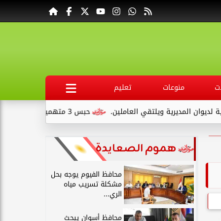
ت
منوعات
تعليم
لتقي العاملين.
حبس 3 متهمين 15 يومًا علي ذمةالتحقيقات بتهمة التنقيب عن الآثار داخل...
هموم الصعايدة
محافظ الفيوم يوجه بحل
مشكلة تسريب مياه
الري...
محافظ أسوان يبحث