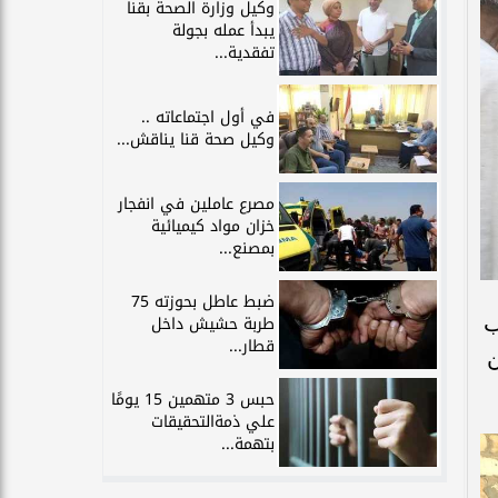
وكيل وزارة الصحة بقنا
يبدأ عمله بجولة
تفقدية...
في أول اجتماعاته ..
وكيل صحة قنا يناقش...
مصرع عاملين في انفجار
خزان مواد كيميائية
بمصنع...
ضبط عاطل بحوزته 75
ب
طربة حشيش داخل
قطار...
ن
حبس 3 متهمين 15 يومًا
علي ذمةالتحقيقات
بتهمة...