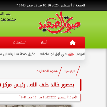
هـ
الجمعة
7 أغسطس 2026
05:56 صـ
22 صفر 1448
رئيس التح
محمد عبد ا
أخبار
تحقيقات
في أول اجتماعاته .. وكيل صحة قنا يناقش مع عدد من القيادات...
الرئيسية
هموم الصعايدة
بحضور خالد خلف الله.. رئيس مركز 
هـ
الأحد
10 أغسطس 2025
11:32 صـ
15 صفر 1447