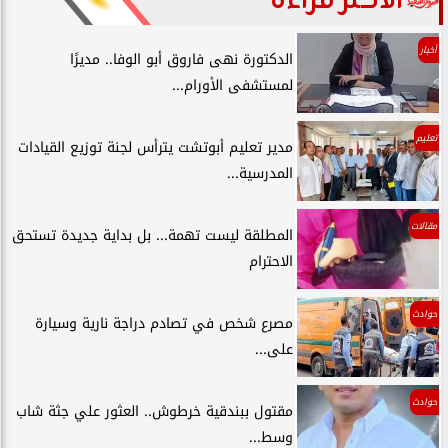
الأكثر قراءة
أخبار
الدكتورة نهى فاروق أبو الوفا.. مديرًا
لمستشفى الأورام...
تعليم
مدير تعليم أبوتشت يترأس لجنة توزيع القيادات
المدرسية...
مقالات
المطلقة ليست تهمة... بل بداية جديدة تستحق
الاحترام
حوادث
مصرع شخص في تصادم دراجة نارية وسيارة
على...
حوادث
مقتول ببندقية خرطوش.. العثور علي جثة شاب
وسط...