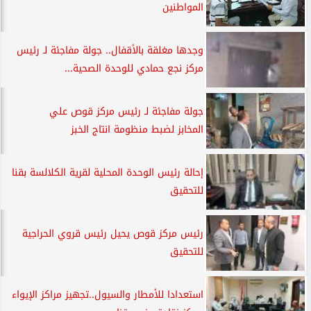
المواطنين
وجدها مغلقة بالأقفال.. جولة مفاجئة لـ رئيس
مركز نجع حمادي للوحدة الصحية...
جولة مفاجئة لـ رئيس مركز قوص علي
المخابز لضبط منظومة انتاج الخبز
إحالة رئيس الوحدة المحلية لقرية الكلالسة بقنا
للتحقيق
رئيس مركز قوص يحيل رئيس قروي الحراجية
للتحقيق
استعدادا للأمطار والسيول..تجهيز مراكز الإيواء