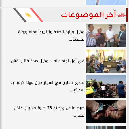
آخر الموضوعات
وكيل وزارة الصحة بقنا يبدأ عمله بجولة
تفقدية...
في أول اجتماعاته .. وكيل صحة قنا يناقش...
مصرع عاملين في انفجار خزان مواد كيميائية
بمصنع...
ضبط عاطل بحوزته 75 طربة حشيش داخل
قطار...