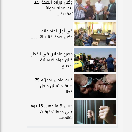
وكيل وزارة الصحة بقنا
يبدأ عمله بجولة
تفقدية...
في أول اجتماعاته ..
وكيل صحة قنا يناقش...
مصرع عاملين في انفجار
خزان مواد كيميائية
بمصنع...
ضبط عاطل بحوزته 75
طربة حشيش داخل
قطار...
حبس 3 متهمين 15 يومًا
علي ذمةالتحقيقات
بتهمة...