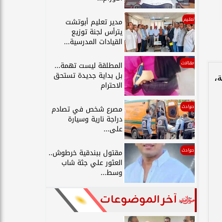
تعليم
مدير تعليم أبوتشت
يترأس لجنة توزيع
القيادات المدرسية...
مقالات
المطلقة ليست تهمة...
بل بداية جديدة تستحق
،
الاحترام
حوادث
مصرع شخص في تصادم
دراجة نارية وسيارة
على...
حوادث
مقتول ببندقية خرطوش..
العثور علي جثة شاب
وسط...
آخر الموضوعات