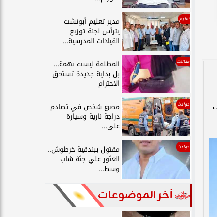
تعليم
مدير تعليم أبوتشت
يترأس لجنة توزيع
القيادات المدرسية...
مقالات
المطلقة ليست تهمة...
بل بداية جديدة تستحق
الاحترام
ل
حوادث
مصرع شخص في تصادم
دراجة نارية وسيارة
على...
حوادث
مقتول ببندقية خرطوش..
العثور علي جثة شاب
وسط...
آخر الموضوعات