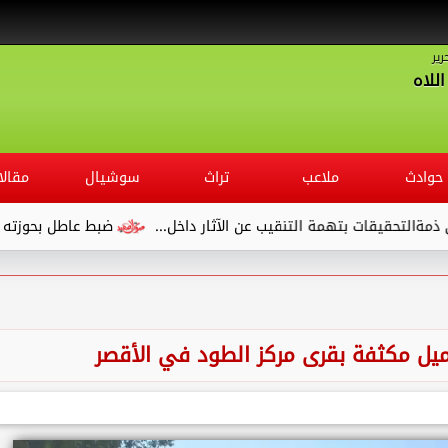
رير
للاه
حوادث
ملاعب
تراث
سوشيال
مقالا
ضبط عاطل بحوزته 75 طربة حشيش داخل قطار في قنا
يل مكثفة بقرى مركز الطود في الأقصر