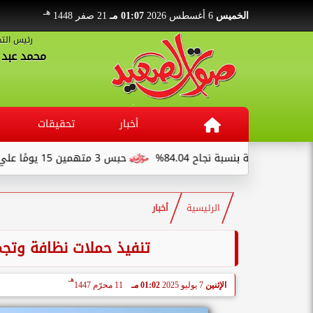
هـ
الخميس
6 أغسطس 2026
01:07 مـ
21 صفر 1448
رئيس التح
محمد عبد ا
أخبار
تحقيقات
84.%
حبس 3 متهمين 15 يومًا علي ذمةالتحقيقات بتهمة التنقيب عن الآثار داخل...
الرئيسية
أخبار
تنفيذ حملات نظافة وتجم
هـ
الإثنين
7 يوليو 2025
01:02 مـ
11 محرّم 1447