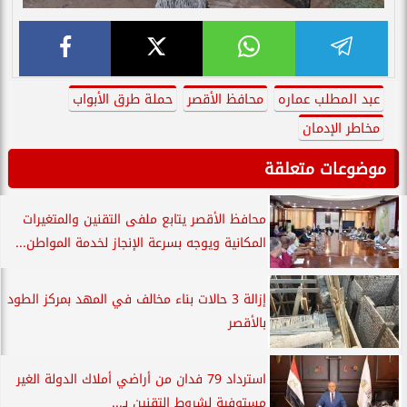
عبد المطلب عماره
محافظ الأقصر
حملة طرق الأبواب
مخاطر الإدمان
موضوعات متعلقة
محافظ الأقصر يتابع ملفى التقنين والمتغيرات
المكانية ويوجه بسرعة الإنجاز لخدمة المواطن...
إزالة 3 حالات بناء مخالف في المهد بمركز الطود
بالأقصر
استرداد 79 فدان من أراضي أملاك الدولة الغير
مستوفية لشروط التقنين بـ...