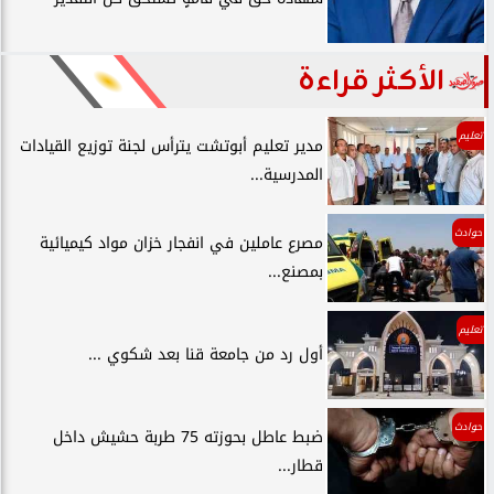
الأكثر قراءة
تعليم
مدير تعليم أبوتشت يترأس لجنة توزيع القيادات
المدرسية...
حوادث
مصرع عاملين في انفجار خزان مواد كيميائية
بمصنع...
تعليم
أول رد من جامعة قنا بعد شكوي ...
حوادث
ضبط عاطل بحوزته 75 طربة حشيش داخل
قطار...