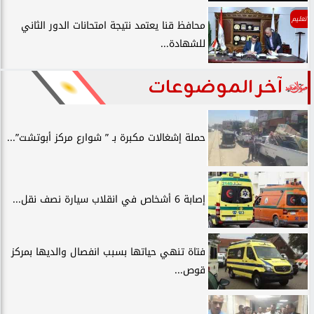
تعليم
محافظ قنا يعتمد نتيجة امتحانات الدور الثاني
للشهادة...
آخر الموضوعات
حملة إشغالات مكبرة بـ ” شوارع مركز أبوتشت”...
إصابة 6 أشخاص في انقلاب سيارة نصف نقل...
فتاة تنهي حياتها بسبب انفصال والديها بمركز
قوص...