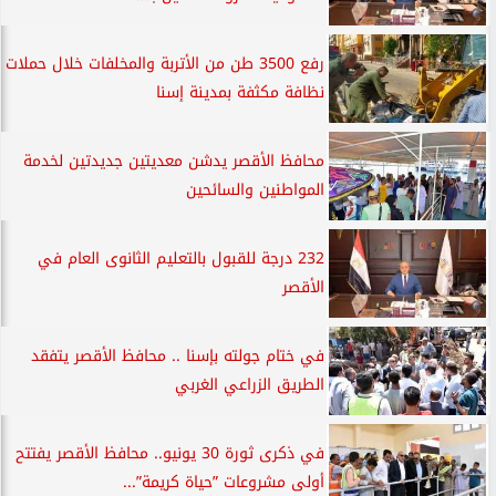
رفع 3500 طن من الأتربة والمخلفات خلال حملات
نظافة مكثفة بمدينة إسنا
محافظ الأقصر يدشن معديتين جديدتين لخدمة
المواطنين والسائحين
232 درجة للقبول بالتعليم الثانوى العام في
الأقصر
في ختام جولته بإسنا .. محافظ الأقصر يتفقد
الطريق الزراعي الغربي
في ذكرى ثورة 30 يونيو.. محافظ الأقصر يفتتح
أولى مشروعات ”حياة كريمة”...