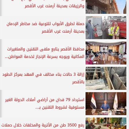
والرزيقات بمدينة أرمنت غرب الأقصر
حملة لطرق الأبواب للتوعية ضد مخاطر الإدمان
بمدينة أرمنت غرب الأقصر
محافظ الأقصر يتابع ملفى التقنين والمتغيرات
المكانية ويوجه بسرعة الإنجاز لخدمة المواطن...
إزالة 3 حالات بناء مخالف في المهد بمركز الطود
بالأقصر
استرداد 79 فدان من أراضي أملاك الدولة الغير
مستوفية لشروط التقنين بـ...
رفع 3500 طن من الأتربة والمخلفات خلال حملات