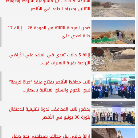
استرداد 5 حالات غير مستوفية لشروط وضوابط
التقنين بمدينة الطود في الأقصر
ضمن المرحلة الثالثة من الموجة 26 .. إزالة 17
حالة تعدي علي...
إزالة 5 حالات تعدي في المهد على الأراضي
الزراعية بقرية البعيرات غرب...
نائب محافظ الأقصر يفتتح منفذ ”حياة كريمة”
لبيع اللحوم والسلع الغذائية بأسعار...
بحضور نائب المحافظ.. ندوة تثقيفية للاحتفال
بثورة 30 يونيو في الأقصر
إزالة حالتي بناء مخالف بمنطقتي نجع دنقل