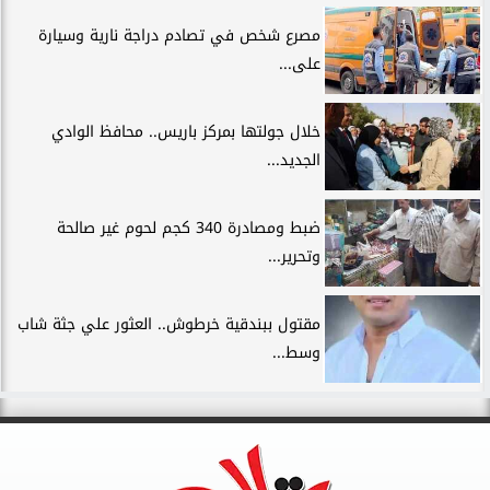
مصرع شخص في تصادم دراجة نارية وسيارة
على...
خلال جولتها بمركز باريس.. محافظ الوادي
الجديد...
ضبط ومصادرة 340 كجم لحوم غير صالحة
وتحرير...
مقتول ببندقية خرطوش.. العثور علي جثة شاب
وسط...