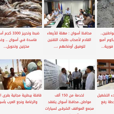
اطنين..
محافظ أسوان : مهلة للأربعاء
ضبط وتحريز 3300 ك
بكوم أمبو
القادم لأصحاب طلبات التقنين
فاسدة في أسوان .. وغ
ورية...
لتوفيق أوضاعهم ،...
مخزنين وتحويل...
ء التشغيل
لخدمة من 150 ألف
قافلة بيطرية مجانية بقرى ا
حطة رفع
مواطن..محافظ أسوان يتفقد
والرغامة ونجع العرب بأسو
مجمع المواقف الشرقى لسيارات