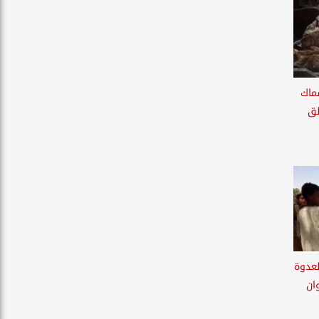
جم أسماك
لق
لعدوة
ان