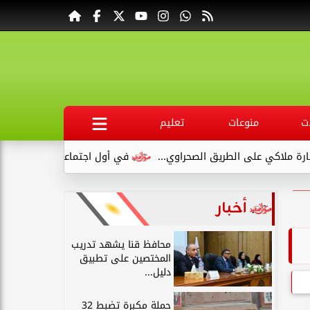
ت
منوعات
تعليم
لطريق الصحراوي...
في أول اجتماعاته .. وكيل صحة قنا يناقش مع 
أخبار
محافظ قنا يشهد تدريب
المختصين على تطبيق
دليل...
حملة مكبرة تضبط 32