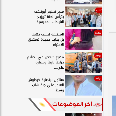
تعليم
مدير تعليم أبوتشت
يترأس لجنة توزيع
القيادات المدرسية...
مقالات
المطلقة ليست تهمة...
بل بداية جديدة تستحق
الاحترام
حوادث
مصرع شخص في تصادم
دراجة نارية وسيارة
على...
حوادث
مقتول ببندقية خرطوش..
العثور علي جثة شاب
وسط...
آخر الموضوعات