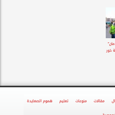
مان”
 خور
ل
مقالات
منوعات
تعليم
هموم الصعايدة