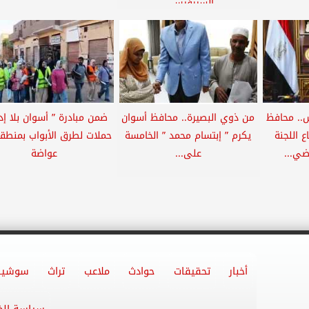
السيرفيس...
س.. محافظ
من ذوي البصيرة.. محافظ أسوان
ضمن مبادرة ” أسوان بلا إد
 اللجنة
يكرم ” إبتسام محمد ” الخامسة
حملات لطرق الأبواب بمنطقة
اضي...
على...
عواضة
أخبار
تحقيقات
حوادث
ملاعب
تراث
سوشيا