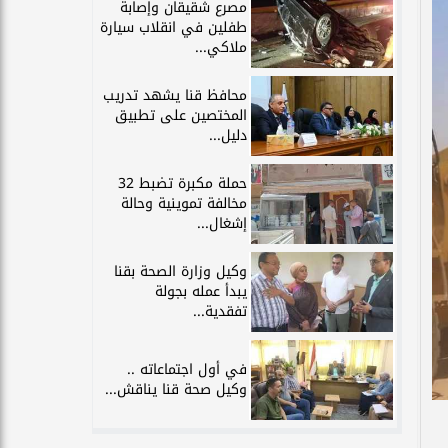
مصرع شقيقان وإصابة
طفلين في انقلاب سيارة
ملاكي...
محافظ قنا يشهد تدريب
المختصين على تطبيق
دليل...
حملة مكبرة تضبط 32
مخالفة تموينية وحالة
إشغال...
وكيل وزارة الصحة بقنا
يبدأ عمله بجولة
تفقدية...
في أول اجتماعاته ..
وكيل صحة قنا يناقش...