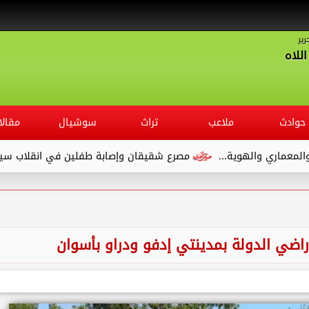
رير
للاه
حوادث
ملاعب
تراث
سوشيال
مقالا
ية...
مصرع شقيقان وإصابة طفلين في انقلاب سيارة ملاكي على ا